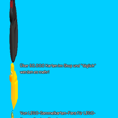
Über 50.000 Karten im Shop und "täglich"
werden es mehr!
Von LEGO-Sammelkarten-Fans für LEGO-