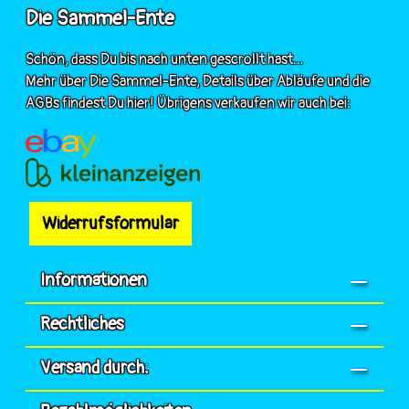
Die Sammel-Ente
Schön, dass Du bis nach unten gescrollt hast...
Mehr über Die Sammel-Ente, Details über Abläufe und die
AGBs findest Du hier! Übrigens verkaufen wir auch bei:
Widerrufsformular
Informationen
Rechtliches
Versand durch: