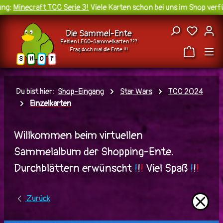
g:
Minecraft TCC Serie 3!
Viele Karten schon bei uns im Shop verfüg
Zum Hauptinhalt springen
Du hast
Die Sammel-Ente
Fehlen LEGO-Sammelkarten ???
Frag doch mal die Ente !!!
H
O
S
P
Du bist hier:
Shop-Eingang
Star Wars
TCC 2024
Einzelkarten
Willkommen beim virtuellen
Sammelalbum der Shopping-Ente.
Durchblättern erwünscht
!
!
!
Viel Spaß
!
!
!
⨯
Zurück