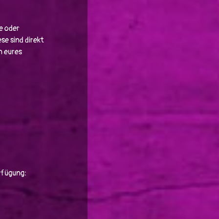
e oder
se sind direkt
n eures
rfügung: