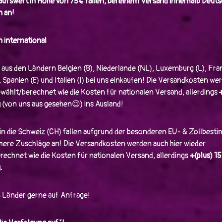
ufswert in Höhe von 75€ fallen, bei einem Versand innerhalb Deuts
 an!
 international
 aus den Ländern Belgien (B), Niederlande (NL), Luxemburg (L), Fran
, Spanien (E) und Italien (I) bei uns einkaufen! Die Versandkosten we
wählt/berechnet wie die Kosten für nationalen Versand, allerdings
g
(von uns aus gesehen😉) ins Ausland!
in die Schweiz (CH) fallen aufgrund der besonderen EU- & Zollbes
öhere Zuschläge an! Die Versandkosten werden auch hier wieder
echnet wie die Kosten für nationalen Versand, allerdings
+(plus) 1
.
n Länder gerne auf Anfrage!