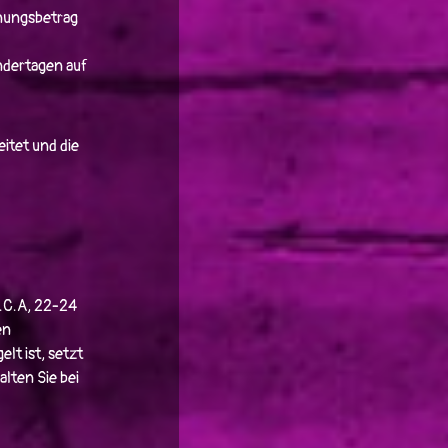
hnungsbetrag
ndertagen auf
itet und die
S.C.A, 22-24
en
lt ist, setzt
alten Sie bei