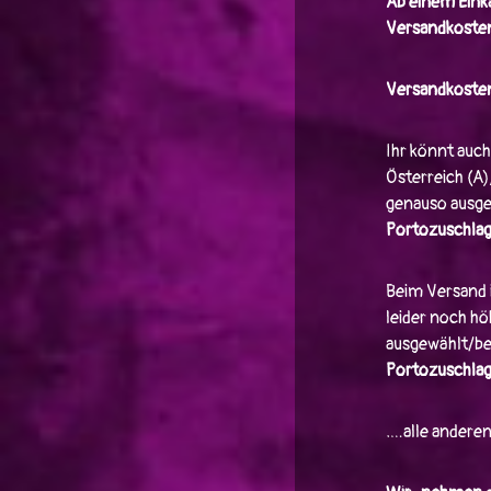
Ab einem Einka
Versandkosten
Versandkosten
Ihr könnt auch
Österreich (A)
genauso ausge
Portozuschla
Beim Versand 
leider noch h
ausgewählt/ber
Portozuschlag
….alle andere