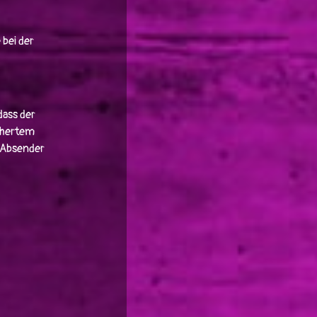
bei der
dass der
ichertem
n Absender