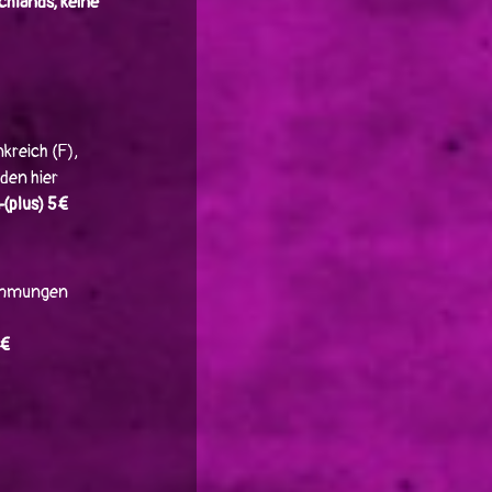
chlands, keine
kreich (F),
rden hier
+(plus) 5€
timmungen
5€