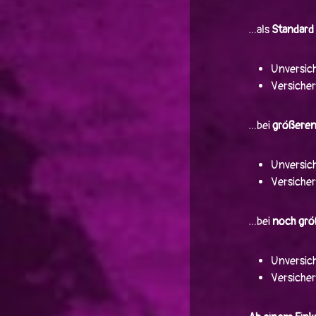
…als
Standard
Unversich
Versicher
…bei
größere
Unversich
Versicher
…bei
noch grö
Unversich
Versicher