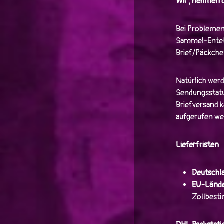
Wir „nehmen d
Bei Problemen
Sammel-Ente! J
Brief/Päckche
Natürlich werd
Sendungsstatu
Briefversand 
aufgerufen we
Lieferfristen
Deutschl
EU-Lände
Zollbest