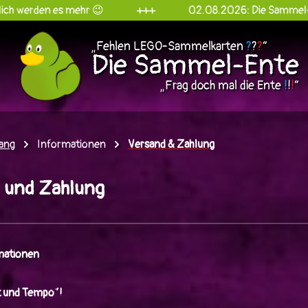
+++
02.08.2026: Die Sammel-Ente goes Instagram!
@d
„Fehlen LEGO-Sammelkarten
?
?
?
“
Die Sammel-Ente
„Frag doch mal die Ente
!
!
!
“
ang
Informationen
Versand & Zahlung
 und Zahlung
mationen
it und Tempo“!