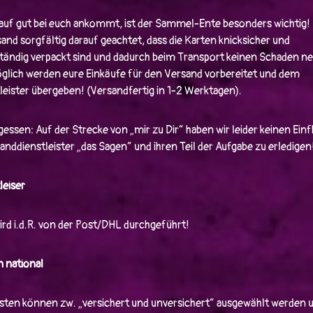
kauf gut bei euch ankommt, ist der Sammel-Ente besonders wichtig!
and sorgfältig darauf geachtet, dass die Karten knicksicher und
tändig verpackt sind und dadurch beim Transport keinen Schaden 
öglich werden eure Einkäufe für den Versand vorbereitet und dem
eister übergeben! (Versandfertig in 1-2 Werktagen).
gessen: Auf der Strecke von „mir zu Dir“ haben wir leider keinen Ein
anddienstleister „das Sagen“ und ihren Teil der Aufgabe zu erledigen
leiser
rd i.d.R. von der Post/DHL durchgeführt!
 national
sten können zw. „versichert und unversichert“ ausgewählt werden 