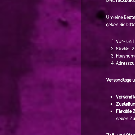
DHL Packstati
Um eine Bestel
geben Sie bitt
Vor- und 
Straße: G
Hausnumm
Adresszus
Versandtage u
Versandt
Zustellu
Flexible 
neuen Zus