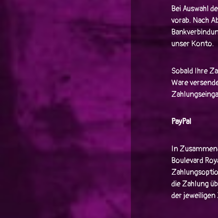
Bei Auswahl d
vorab. Nach Ab
Bankverbindun
unser Konto.
Sobald Ihre Za
Ware versendet
Zahlungseingan
PayPal
In Zusammenarb
Boulevard Roy
Zahlungsoption
die Zahlung üb
der jeweiligen