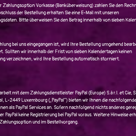
er Zahlungsoption Vorkasse (Banküberweisung) zahlen Sie den Rec
schluss der Bestellung erhalten Sie eine E-Mail mit unseren
gsdaten. Bitte überweisen Sie den Betrag innerhalb von sieben Kale
hlung bei uns eingegangen ist, wird Ihre Bestellung umgehend bearbe
. Sollten wir innerhalb der Frist von sieben Kalendertagen keinen
g verzeichnen, wird Ihre Bestellung automatisch storniert.
eit mit dem Zahlungsdienstleister PayPal (Europe) S.à r.l. et Cie, 
al, L-2449 Luxembourg („PayPal“) bieten wir Ihnen die nachfolgend
en als PayPal Services an. Sofern nachfolgend nichts anderes gerege
er PayPal keine Registrierung bei PayPal voraus. Weitere Hinweise erh
 Zahlungsoption und im Bestellvorgang.