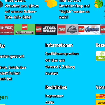
Infos, Listen,
Über 50.000
Aktuelles, usw. gibt es
Karten im Shop und
auf unserer Gelben-
"täglich" werden es
Ente-Info-Seite!
mehr!
te
Informationen
Beza
Qualitätsversprechen
 unten gescrollt
Wir über uns
Versand & Zahlung
nte, Details über
ndest Du hier!
Kontakt
uch bei:
Rechtliches
Vers
Impressum
AGBs