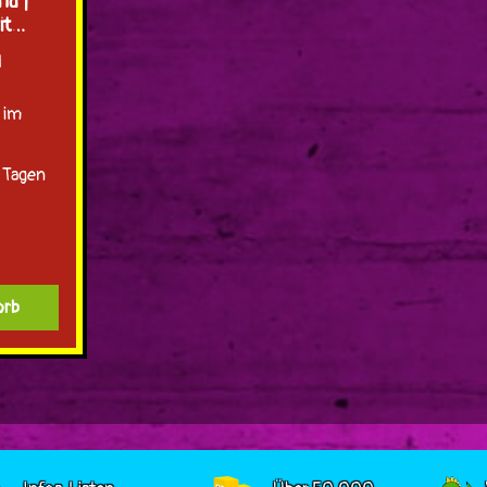
ld |
it
r"
d
 im
2 Tagen
orb