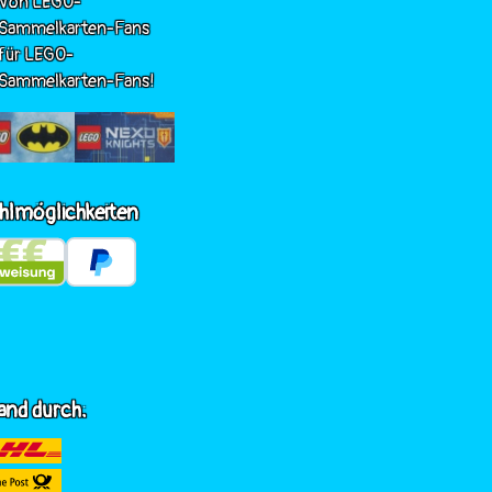
Von LEGO-
Sammelkarten-Fans
für LEGO-
Sammelkarten-Fans!
hlmöglichkeiten
and durch: