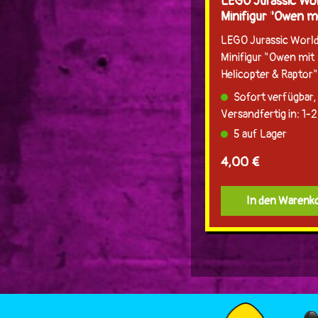
LEGO Jurassic Wor
Minifigur "Owen m
Helicopter & Rapto
LEGO Jurassic Worl
Minifigur "Owen mit
Helicopter & Raptor"
Paperbag.
Sofort verfügbar,
Versandfertig in: 1-
5 auf Lager
Regulärer Preis:
4,00 €
In den Warenk