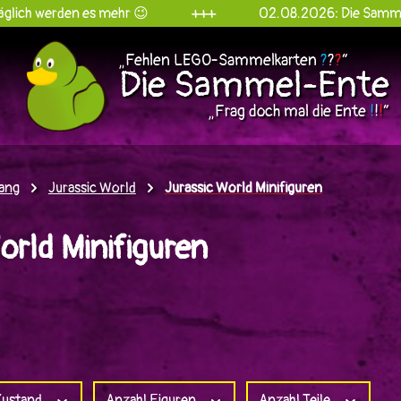
rden es mehr 😉
+++
02.08.2026: Die Sammel-Ente go
„Fehlen LEGO-Sammelkarten
?
?
?
“
Die Sammel-Ente
„Frag doch mal die Ente
!
!
!
“
ang
Jurassic World
Jurassic World Minifiguren
orld Minifiguren
ustand
Anzahl Figuren
Anzahl Teile