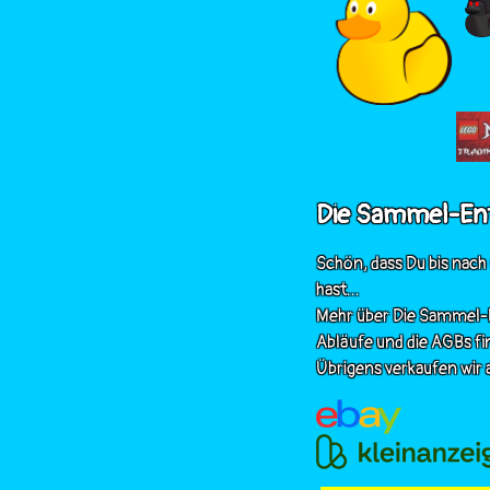
Die Sammel-En
Schön, dass Du bis nach
hast...
Mehr über Die Sammel-E
Abläufe und die AGBs fi
Übrigens verkaufen wir a