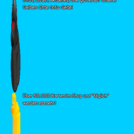
Infos, Listen, Aktuelles, usw. gibt es auf unserer
Gelben-Ente-Info-Seite!
Über 50.000 Karten im Shop und "täglich"
werden es mehr!