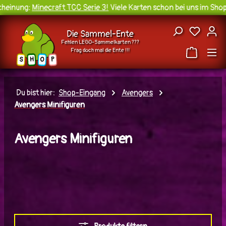
einung:
Minecraft TCC Serie 3!
Viele Karten schon bei uns im Shop 
Zum Hauptinhalt springen
Du hast
Die Sammel-Ente
Fehlen LEGO-Sammelkarten ???
Frag doch mal die Ente !!!
H
O
S
P
Du bist hier:
Shop-Eingang
Avengers
Avengers Minifiguren
Avengers Minifiguren