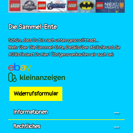
Die Sammel-Ente
Schön, dass Du bis nach unten gescrollt hast...
Mehr über Die Sammel-Ente, Details über Abläufe und die
AGBs findest Du hier! Übrigens verkaufen wir auch bei:
Widerrufsformular
Informationen
Rechtliches