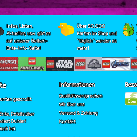
Infos, Listen,
Über 50.000
Aktuelles, usw. gibt es
Karten im Shop und
auf unserer Gelben-
"täglich" werden es
Ente-Info-Seite!
mehr!
te
Informationen
Beza
Qualitätsversprechen
 unten gescrollt
Wir über uns
Versand & Zahlung
nte, Details über
ndest Du hier!
Kontakt
uch bei: