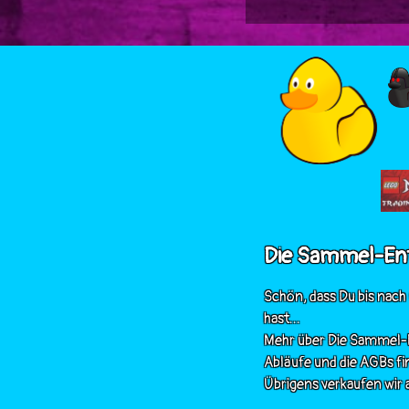
Die Sammel-En
Schön, dass Du bis nach
hast...
Mehr über Die Sammel-E
Abläufe und die AGBs fi
Übrigens verkaufen wir a