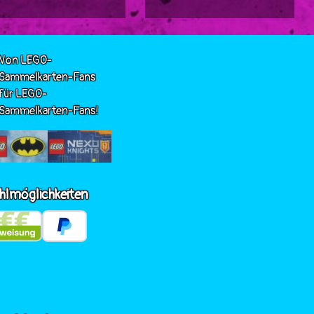
Von LEGO-
Sammelkarten-Fans
für LEGO-
Sammelkarten-Fans!
hlmöglichkeiten