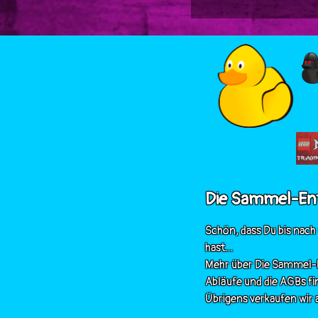
Die Sammel-En
Schön, dass Du bis nach
hast...
Mehr über Die Sammel-E
Abläufe und die AGBs fi
Übrigens verkaufen wir a