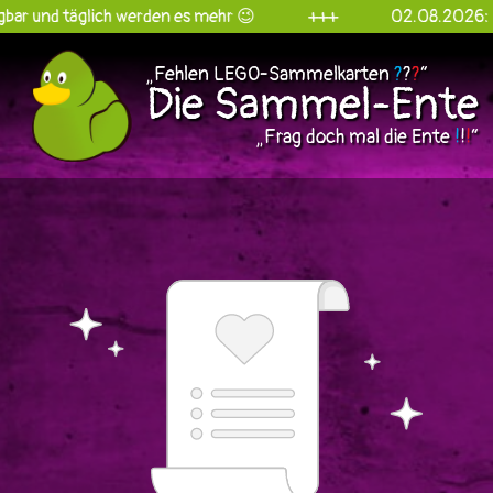
 täglich werden es mehr 😉
+++
02.08.2026: Die Sam
„Fehlen LEGO-Sammelkarten
?
?
?
“
Die Sammel-Ente
„Frag doch mal die Ente
!
!
!
“