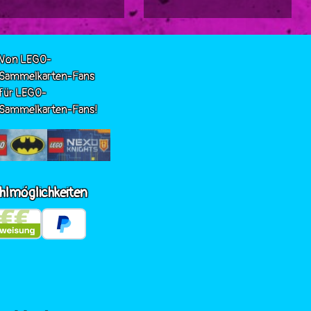
Von LEGO-
Sammelkarten-Fans
für LEGO-
Sammelkarten-Fans!
hlmöglichkeiten