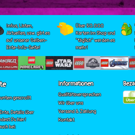
Infos, Listen,
Über 50.000
Aktuelles, usw. gibt es
Karten im Shop und
auf unserer Gelben-
"täglich" werden es
Ente-Info-Seite!
mehr!
te
Informationen
Beza
Qualitätsversprechen
 unten gescrollt
Wir über uns
Versand & Zahlung
nte, Details über
ndest Du hier!
Kontakt
uch bei: