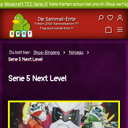
necraft TCC Serie 3!
Viele Karten schon bei uns im Shop verfügbar 
Zum Hauptinhalt springen
Du hast
Die Sammel-Ente
Fehlen LEGO-Sammelkarten ???
Frag doch mal die Ente !!!
H
O
S
P
Du bist hier:
Shop-Eingang
Ninjago
Serie 5 Next Level
Serie 5 Next Level