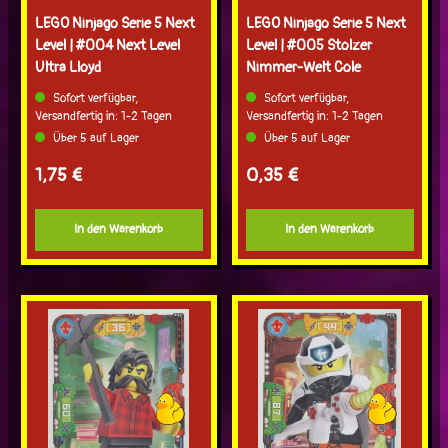
LEGO Ninjago Serie 5 Next
LEGO Ninjago Serie 5 Next
Level | #004 Next Level
Level | #005 Stolzer
Ultra Lloyd
Nimmer-Welt Cole
Sofort verfügbar,
Sofort verfügbar,
Versandfertig in: 1-2 Tagen
Versandfertig in: 1-2 Tagen
Über 5 auf Lager
Über 5 auf Lager
Regulärer Preis:
Regulärer Preis:
1,75 €
0,35 €
In den Warenkorb
In den Warenkorb