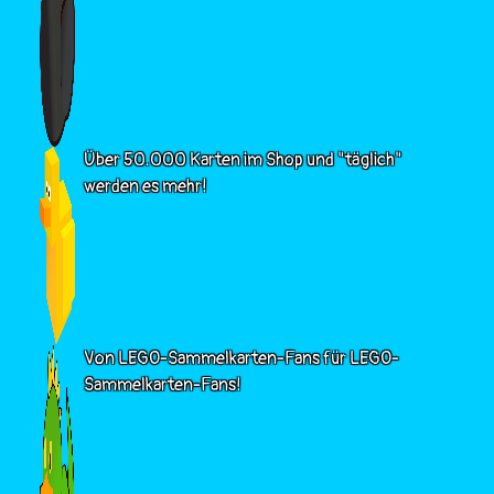
Über 50.000 Karten im Shop und "täglich"
werden es mehr!
Von LEGO-Sammelkarten-Fans für LEGO-
Sammelkarten-Fans!