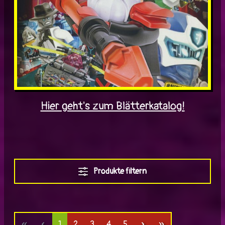
Hier geht's zum Blätterkatalog!
Produkte filtern
Seite
Seite
Seite
Seite
Seite
1
2
3
4
5