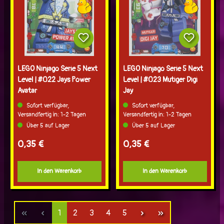
LEGO Ninjago Serie 5 Next
LEGO Ninjago Serie 5 Next
Level | #022 Jays Power
Level | #023 Mutiger Digi
Avatar
Jay
Sofort verfügbar,
Sofort verfügbar,
Versandfertig in: 1-2 Tagen
Versandfertig in: 1-2 Tagen
Über 5 auf Lager
Über 5 auf Lager
Regulärer Preis:
Regulärer Preis:
0,35 €
0,35 €
In den Warenkorb
In den Warenkorb
Seite
Seite
Seite
Seite
Seite
1
2
3
4
5