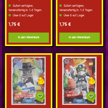
Sofort verfügbar,
Sofort verfügbar,
Versandfertig in: 1-2 Tagen
Versandfertig in: 1-2 Tagen
Über 5 auf Lager
Über 5 auf Lager
Regulärer Preis:
Regulärer Preis:
1,75 €
1,75 €
In den Warenkorb
In den Warenkorb