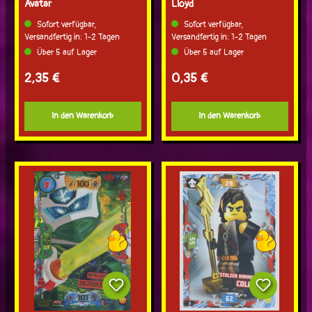
Avatar
Lloyd
Sofort verfügbar,
Sofort verfügbar,
Versandfertig in: 1-2 Tagen
Versandfertig in: 1-2 Tagen
Über 5 auf Lager
Über 5 auf Lager
Regulärer Preis:
Regulärer Preis:
2,35 €
0,35 €
In den Warenkorb
In den Warenkorb