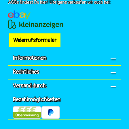
AGBs findest Du hier! Übrigens verkaufen wir auch bei:
Widerrufsformular
Informationen
Rechtliches
Versand durch:
Bezahlmöglichkeiten