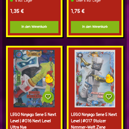
5 auf Lager
Über 5 auf Lager
Regulärer Preis:
Regulärer Preis:
1,35 €
1,75 €
In den Warenkorb
In den Warenkorb
LEGO Ninjago Serie 5 Next
LEGO Ninjago Serie 5 Next
Level | #016 Next Level
Level | #017 Stolzer
Ultra Nya
Nimmer-Welt Zane