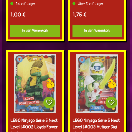
34 auf Lager
Über 5 auf Lager
Regulärer Preis:
Regulärer Preis:
1,00 €
1,75 €
In den Warenkorb
In den Warenkorb
LEGO Ninjago Serie 5 Next
LEGO Ninjago Serie 5 Next
Level | #002 Lloyds Power
Level | #003 Mutiger Digi