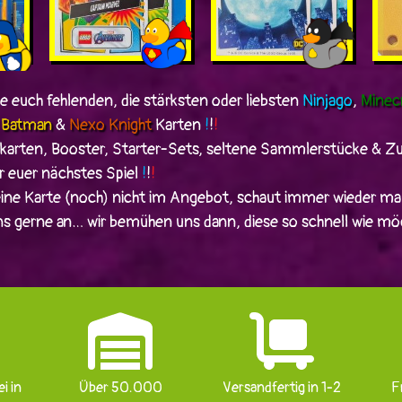
die euch fehlenden, die stärksten oder liebsten
Ninjago
,
Minec
,
Batman
&
Nexo Knight
Karten
!
!
!
lkarten, Booster, Starter-Sets, seltene Sammlerstücke & Zu
 euer nächstes Spiel
!
!
!
ine Karte (noch) nicht im Angebot, schaut immer wieder mal
ns gerne an… wir bemühen uns dann, diese so schnell wie mög
i in
Über 50.000
Versandfertig in 1-2
F