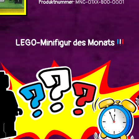
Produktnummer:
MNC-01XX-BOO-0001
LEGO-Minifigur des Monats
!
!
!