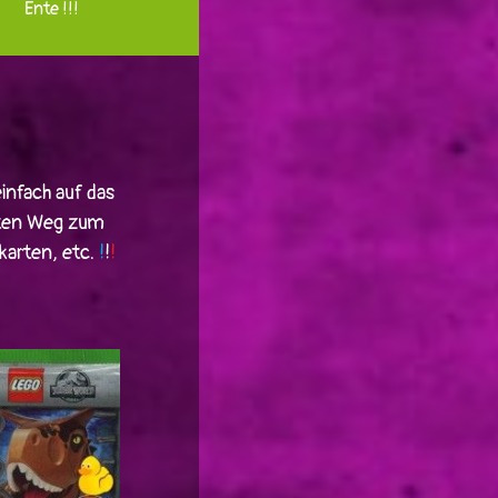
Ente !!!
einfach auf das
sten Weg zum
karten, etc.
!
!
!