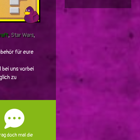
raft
,
Star Wars
,
behör für eure
 bei uns vorbei
lich zu
rag doch mal die