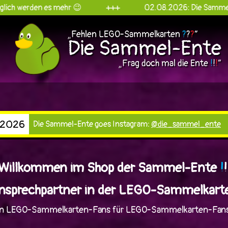
+++
02.08.2026: Die Sammel-Ente goes Instagram!
„Fehlen LEGO-Sammelkarten
?
?
?
“
Die Sammel-Ente
„Frag doch mal die Ente
!
!
!
“
 2026
Die Sammel-Ente goes Instagram:
@die_sammel_ente
Willkommen im Shop der Sammel-Ente
!
!
sprechpartner in der LEGO-Sammelkart
n LEGO-Sammelkarten-Fans für LEGO-Sammelkarten-Fan