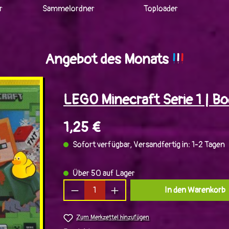
r
Sammelordner
Toploader
Angebot des Monats
!
!
!
LEGO Minecraft Serie 1 | B
1,25 €
Sofort verfügbar, Versandfertig in: 1-2 Tagen
Über 50 auf Lager
Produkt Anzahl: Gib den gewünsc
In den Warenkorb
Zum Merkzettel hinzufügen