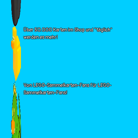
Über 50.000 Karten im Shop und "täglich"
werden es mehr!
Von LEGO-Sammelkarten-Fans für LEGO-
Sammelkarten-Fans!