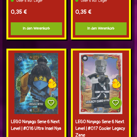
Über 5 auf Lager
Über 5 auf Lager
Regulärer Preis:
Regulärer Preis:
0,35 €
0,35 €
In den Warenkorb
In den Warenkorb
LEGO Ninjago Serie 6 Next
LEGO Ninjago Serie 6 Next
Level | #016 Ultra Insel Nya
Level | #017 Cooler Legacy
Zane