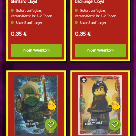
Shintaro Lloyd
Dschungel Lloyd
Sofort verfügbar,
Sofort verfügbar,
Versandfertig in: 1-2 Tagen
Versandfertig in: 1-2 Tagen
Über 5 auf Lager
Über 5 auf Lager
Regulärer Preis:
Regulärer Preis:
0,35 €
0,35 €
In den Warenkorb
In den Warenkorb