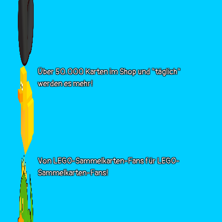
Über 50.000 Karten im Shop und "täglich"
werden es mehr!
Von LEGO-Sammelkarten-Fans für LEGO-
Sammelkarten-Fans!