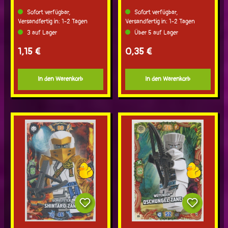
Sofort verfügbar,
Sofort verfügbar,
Versandfertig in: 1-2 Tagen
Versandfertig in: 1-2 Tagen
3 auf Lager
Über 5 auf Lager
Regulärer Preis:
Regulärer Preis:
1,15 €
0,35 €
In den Warenkorb
In den Warenkorb