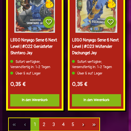
LEGO Ninjago Serie 6 Next
LEGO Ninjago Serie 6 Next
Level | #022 Gerüsteter
Level | #023 Wütender
Shintaro Jay
Dschungel Jay
Sofort verfügbar,
Sofort verfügbar,
Versandfertig in: 1-2 Tagen
Versandfertig in: 1-2 Tagen
Über 5 auf Lager
Über 5 auf Lager
Regulärer Preis:
Regulärer Preis:
0,35 €
0,35 €
In den Warenkorb
In den Warenkorb
Seite
Seite
Seite
Seite
Seite
1
2
3
4
5