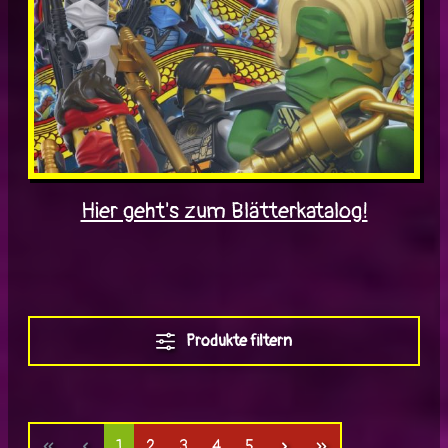
Hier geht's zum Blätterkatalog!
Produkte filtern
Seite
Seite
Seite
Seite
Seite
1
2
3
4
5