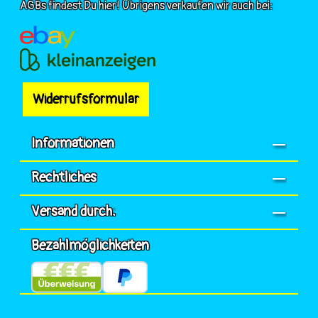
AGBs findest Du hier! Übrigens verkaufen wir auch bei:
Widerrufsformular
Informationen
Rechtliches
Versand durch:
Bezahlmöglichkeiten