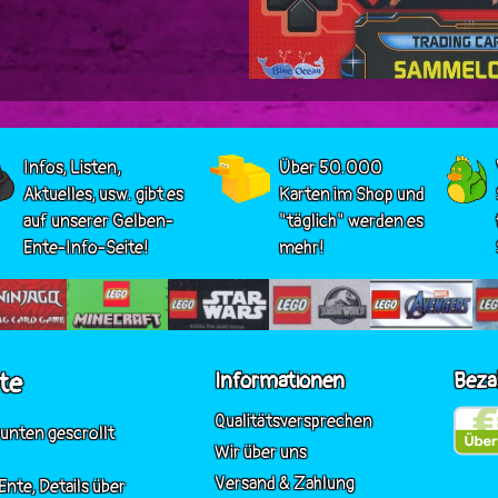
Infos, Listen,
Über 50.000
Aktuelles, usw. gibt es
Karten im Shop und
auf unserer Gelben-
"täglich" werden es
Ente-Info-Seite!
mehr!
te
Informationen
Beza
Qualitätsversprechen
 unten gescrollt
Wir über uns
Versand & Zahlung
nte, Details über