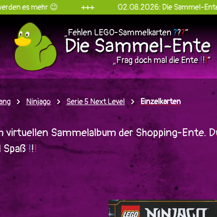
s mehr 😉
+++
02.08.2026: Die Sammel-Ente goes In
„Fehlen LEGO-Sammelkarten
?
?
?
“
Die Sammel-Ente
„Frag doch mal die Ente
!
!
!
“
ang
Ninjago
Serie 5 Next Level
Einzelkarten
 virtuellen Sammelalbum der Shopping-Ente. D
l Spaß
!
!
!