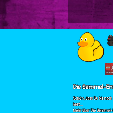
Die Sammel-En
Schön, dass Du bis nach
hast...
Mehr über Die Sammel-E