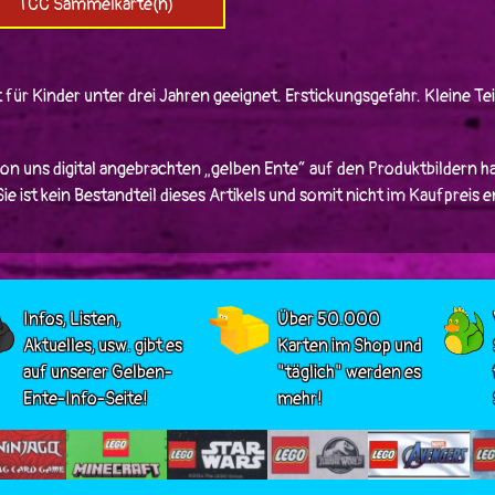
TCC Sammelkarte(n)
 für Kinder unter drei Jahren geeignet. Erstickungsgefahr. Kleine Tei
von uns digital angebrachten „gelben Ente“ auf den Produktbildern ha
e ist kein Bestandteil dieses Artikels und somit nicht im Kaufpreis 
Infos, Listen,
Über 50.000
Aktuelles, usw. gibt es
Karten im Shop und
auf unserer Gelben-
"täglich" werden es
Ente-Info-Seite!
mehr!