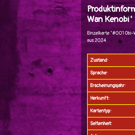
Produktinfor
Wan Kenobi"
Einzelkarte "#001 Obi-
aus 2024
Zustand:
Sprache:
Erscheinungsjahr:
Herkunft:
Kartentyp:
Seltenheit: