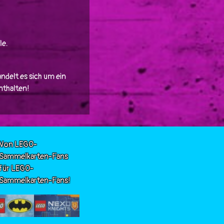
le.
ndelt es sich um ein
enthalten!
Von LEGO-
Sammelkarten-Fans
für LEGO-
Sammelkarten-Fans!