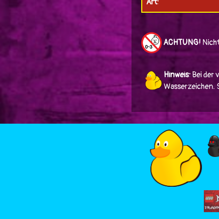
Art:
ACHTUNG!
Nicht
Hinweis:
Bei der 
Wasserzeichen. Si