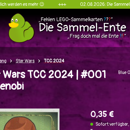
es mehr 😉
+++
02.08.2026: Die Sammel-Ente goes 
„Fehlen LEGO-Sammelkarten
?
?
?
“
Die Sammel-Ente
„Frag doch mal die Ente
!
!
!
“
ang
Star Wars
TCC 2024
 Wars TCC 2024 | #001
Blue 
enobi
en
0,35 €
Sofort verfügbar, 