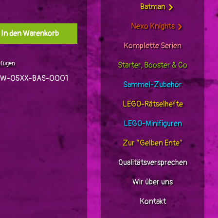
Batman
Nexo Knights
l: Gib den gewünschten Wert ein oder benutz
In den Warenkorb
Komplette Serien
ufügen
Starter, Booster & Co
TW-05XX-BAS-0001
Sammel-Zubehör
LEGO-Rätselhefte
LEGO-Minifiguren
Zur "Gelben Ente"
Qualitätsversprechen
Wir über uns
Kontakt