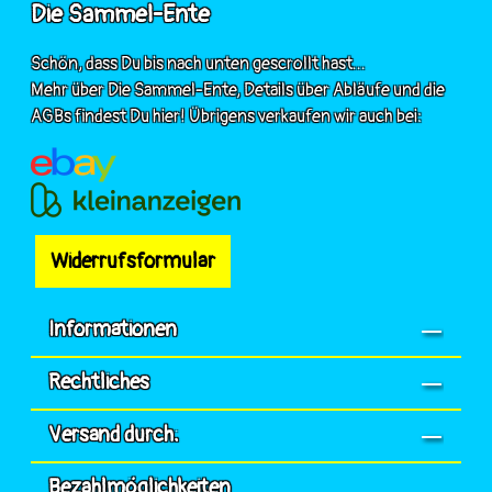
Die Sammel-Ente
Schön, dass Du bis nach unten gescrollt hast...
Mehr über Die Sammel-Ente, Details über Abläufe und die
AGBs findest Du hier! Übrigens verkaufen wir auch bei:
Widerrufsformular
Informationen
Rechtliches
Versand durch:
Bezahlmöglichkeiten