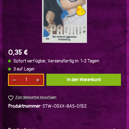
0,35 €
Sofort verfügbar, Versandfertig in: 1-2 Tagen
3 auf Lager
Produkt Anzahl: Gib den gewünschten Wert ein
In den Warenkorb
Zum Merkzettel hinzufügen
Produktnummer:
STW-05XX-BAS-0152