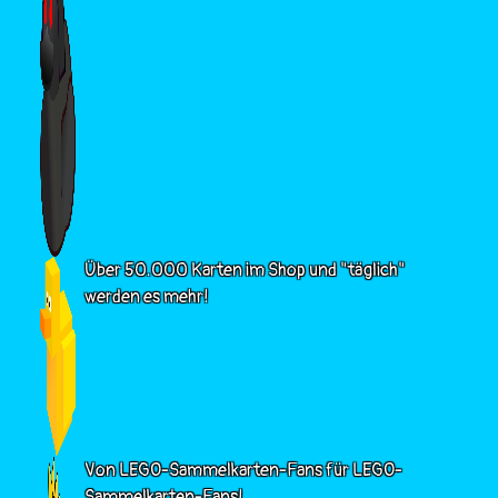
Über 50.000 Karten im Shop und "täglich"
werden es mehr!
Von LEGO-Sammelkarten-Fans für LEGO-
Sammelkarten-Fans!