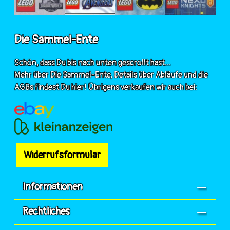
Die Sammel-Ente
Schön, dass Du bis nach unten gescrollt hast...
Mehr über Die Sammel-Ente, Details über Abläufe und die
AGBs findest Du hier! Übrigens verkaufen wir auch bei:
Widerrufsformular
Informationen
Rechtliches