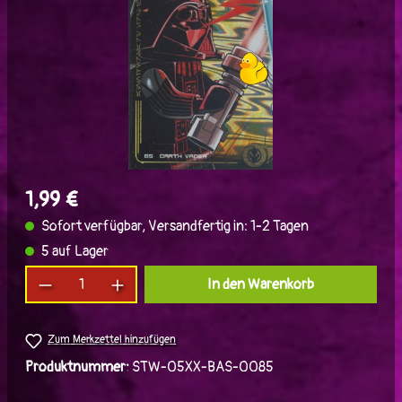
1,99 €
Sofort verfügbar, Versandfertig in: 1-2 Tagen
5 auf Lager
Produkt Anzahl: Gib den gewünschten Wert ein
In den Warenkorb
Zum Merkzettel hinzufügen
Produktnummer:
STW-05XX-BAS-0085