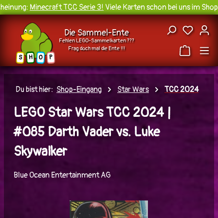
einung:
Minecraft TCC Serie 3!
Viele Karten schon bei uns im Shop 
Zum Hauptinhalt springen
Du hast
Die Sammel-Ente
Fehlen LEGO-Sammelkarten ???
Frag doch mal die Ente !!!
H
O
S
P
Du bist hier:
Shop-Eingang
Star Wars
TCC 2024
LEGO Star Wars TCC 2024 |
#085 Darth Vader vs. Luke
Skywalker
Blue Ocean Entertainment AG
Bildergalerie überspringen