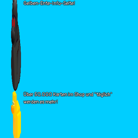
Gelben-Ente-Info-Seite!
Über 50.000 Karten im Shop und "täglich"
werden es mehr!