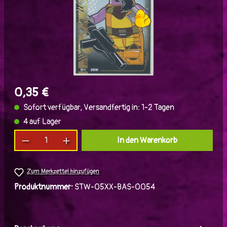
0,35 €
Sofort verfügbar, Versandfertig in: 1-2 Tagen
4 auf Lager
Produkt Anzahl: Gib den gewünschten Wert ein
In den Warenkorb
Zum Merkzettel hinzufügen
Produktnummer:
STW-05XX-BAS-0054