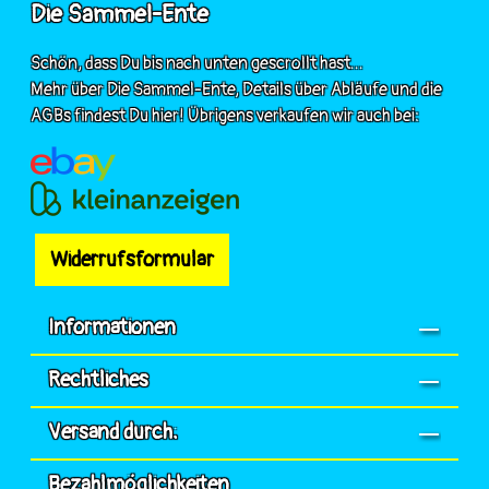
Die Sammel-Ente
Schön, dass Du bis nach unten gescrollt hast...
Mehr über Die Sammel-Ente, Details über Abläufe und die
AGBs findest Du hier! Übrigens verkaufen wir auch bei:
Widerrufsformular
Informationen
Rechtliches
Versand durch:
Bezahlmöglichkeiten