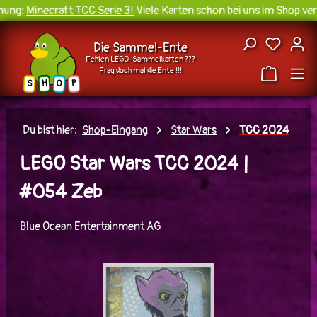
ung:
Minecraft TCC Serie 3!
Viele Karten schon bei uns im Shop verf
Zum Hauptinhalt springen
Du hast
Die Sammel-Ente
Fehlen LEGO-Sammelkarten ???
Frag doch mal die Ente !!!
H
O
S
P
Du bist hier:
Shop-Eingang
Star Wars
TCC 2024
LEGO Star Wars TCC 2024 |
#054 Zeb
Blue Ocean Entertainment AG
Bildergalerie überspringen