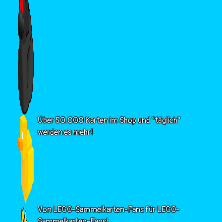
Über 50.000 Karten im Shop und "täglich"
werden es mehr!
Von LEGO-Sammelkarten-Fans für LEGO-
Sammelkarten-Fans!