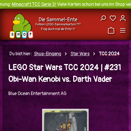
ung:
Minecraft TCC Serie 3!
Viele Karten schon bei uns im Shop ver
Zum Hauptinhalt springen
Du hast
Die Sammel-Ente
Fehlen LEGO-Sammelkarten ???
Frag doch mal die Ente !!!
H
O
S
P
Du bist hier:
Shop-Eingang
Star Wars
TCC 2024
LEGO Star Wars TCC 2024 | #231
Obi-Wan Kenobi vs. Darth Vader
Blue Ocean Entertainment AG
Bildergalerie überspringen