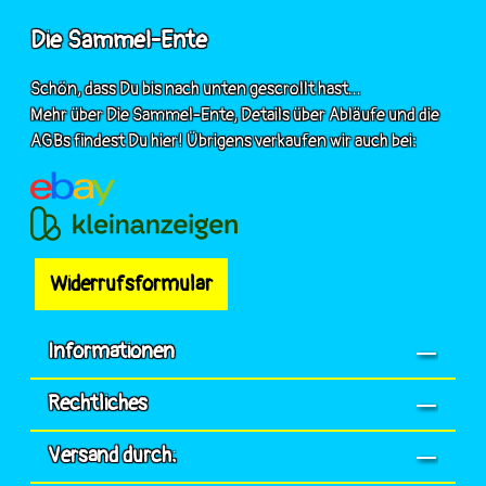
Die Sammel-Ente
Schön, dass Du bis nach unten gescrollt hast...
Mehr über Die Sammel-Ente, Details über Abläufe und die
AGBs findest Du hier! Übrigens verkaufen wir auch bei:
Widerrufsformular
Informationen
Rechtliches
Versand durch: