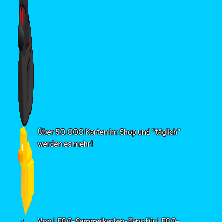
Über 50.000 Karten im Shop und "täglich"
werden es mehr!
Von LEGO-Sammelkarten-Fans für LEGO-