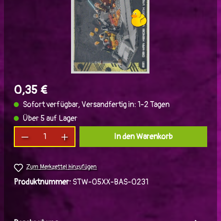
0,35 €
Sofort verfügbar, Versandfertig in: 1-2 Tagen
Über 5 auf Lager
Produkt Anzahl: Gib den gewünschten Wert ein
In den Warenkorb
Zum Merkzettel hinzufügen
Produktnummer:
STW-05XX-BAS-0231