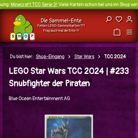
ung:
Minecraft TCC Serie 3!
Viele Karten schon bei uns im Shop verf
Zum Hauptinhalt springen
Du hast
Die Sammel-Ente
Fehlen LEGO-Sammelkarten ???
Frag doch mal die Ente !!!
H
O
S
P
Du bist hier:
Shop-Eingang
Star Wars
TCC 2024
LEGO Star Wars TCC 2024 | #233
Snubfighter der Piraten
Blue Ocean Entertainment AG
Bildergalerie überspringen