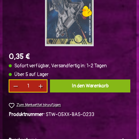
0,35 €
Sofort verfügbar, Versandfertig in: 1-2 Tagen
Über 5 auf Lager
Produkt Anzahl: Gib den gewünschten Wert ein
In den Warenkorb
Zum Merkzettel hinzufügen
Produktnummer:
STW-05XX-BAS-0233