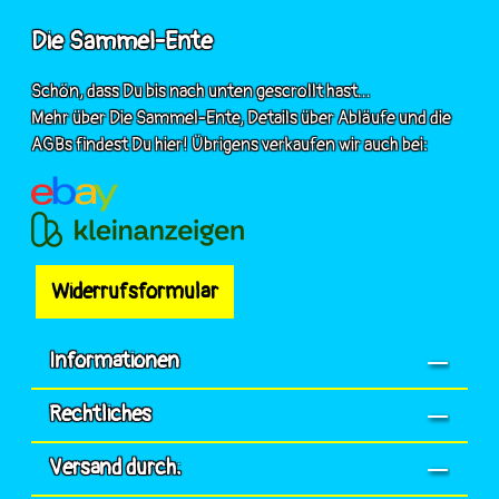
Die Sammel-Ente
Schön, dass Du bis nach unten gescrollt hast...
Mehr über Die Sammel-Ente, Details über Abläufe und die
AGBs findest Du hier! Übrigens verkaufen wir auch bei:
Widerrufsformular
Informationen
Rechtliches
Versand durch: