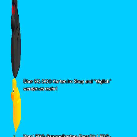
Über 50.000 Karten im Shop und "täglich"
werden es mehr!
Von LEGO-Sammelkarten-Fans für LEGO-