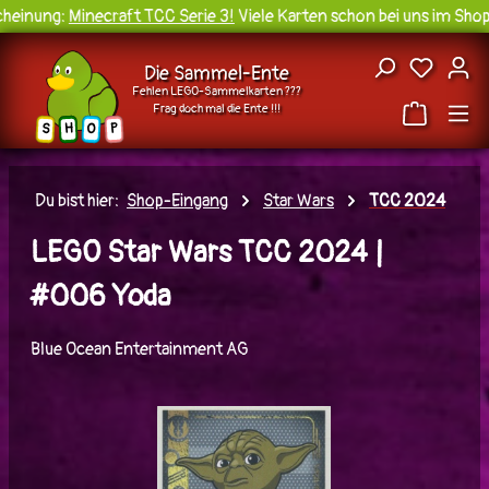
einung:
Minecraft TCC Serie 3!
Viele Karten schon bei uns im Shop 
Zum Hauptinhalt springen
Du hast
Die Sammel-Ente
Fehlen LEGO-Sammelkarten ???
Frag doch mal die Ente !!!
H
O
S
P
Du bist hier:
Shop-Eingang
Star Wars
TCC 2024
LEGO Star Wars TCC 2024 |
#006 Yoda
Blue Ocean Entertainment AG
Bildergalerie überspringen