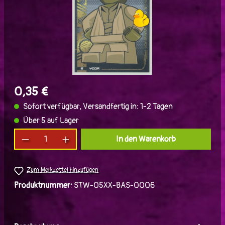
0,35 €
Sofort verfügbar, Versandfertig in: 1-2 Tagen
Über 5 auf Lager
Produkt Anzahl: Gib den gewünschten Wert ein
In den Warenkorb
Zum Merkzettel hinzufügen
Produktnummer:
STW-05XX-BAS-0006