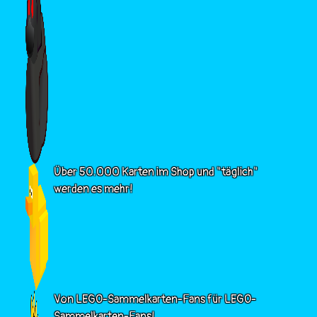
Über 50.000 Karten im Shop und "täglich"
werden es mehr!
Von LEGO-Sammelkarten-Fans für LEGO-
Sammelkarten-Fans!