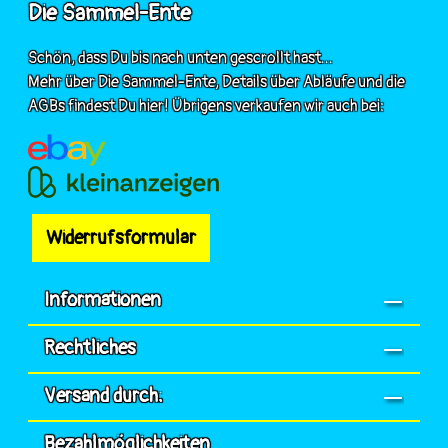
Die Sammel-Ente
Schön, dass Du bis nach unten gescrollt hast...
Mehr über Die Sammel-Ente, Details über Abläufe und die
AGBs findest Du hier! Übrigens verkaufen wir auch bei:
Widerrufsformular
Informationen
Rechtliches
Versand durch:
Bezahlmöglichkeiten