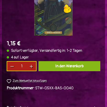
1,15 €
Sofort verfügbar, Versandfertig in: 1-2 Tagen
4 auf Lager
Produkt Anzahl: Gib den gewünschten Wert ein
In den Warenkorb
Zum Merkzettel hinzufügen
Produktnummer:
STW-05XX-BAS-0040