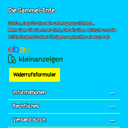
Die Sammel-Ente
Schön, dass Du bis nach unten gescrollt hast...
Mehr über Die Sammel-Ente, Details über Abläufe und die
AGBs findest Du hier! Übrigens verkaufen wir auch bei:
Widerrufsformular
Informationen
Rechtliches
Versand durch: