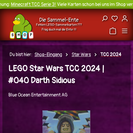
ung:
Minecraft TCC Serie 3!
Viele Karten schon bei uns im Shop verf
Zum Hauptinhalt springen
Du hast
Die Sammel-Ente
Fehlen LEGO-Sammelkarten ???
Frag doch mal die Ente !!!
H
O
S
P
Du bist hier:
Shop-Eingang
Star Wars
TCC 2024
LEGO Star Wars TCC 2024 |
#040 Darth Sidious
Blue Ocean Entertainment AG
Bildergalerie überspringen