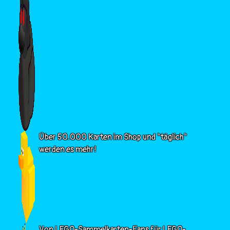
Über 50.000 Karten im Shop und "täglich"
werden es mehr!
Von LEGO-Sammelkarten-Fans für LEGO-