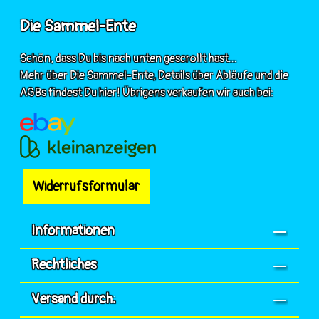
Die Sammel-Ente
Schön, dass Du bis nach unten gescrollt hast...
Mehr über Die Sammel-Ente, Details über Abläufe und die
AGBs findest Du hier! Übrigens verkaufen wir auch bei:
Widerrufsformular
Informationen
Rechtliches
Versand durch: