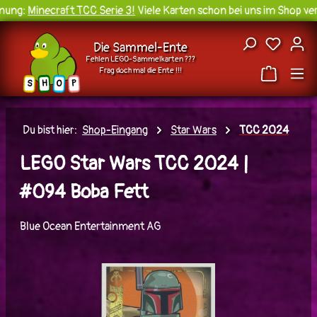
ung:
Minecraft TCC Serie 3!
Viele Karten schon bei uns im Shop verf
Zum Hauptinhalt springen
Du hast
Die Sammel-Ente
Fehlen LEGO-Sammelkarten ???
Frag doch mal die Ente !!!
H
O
S
P
Du bist hier:
Shop-Eingang
Star Wars
TCC 2024
LEGO Star Wars TCC 2024 |
#094 Boba Fett
Blue Ocean Entertainment AG
Bildergalerie überspringen