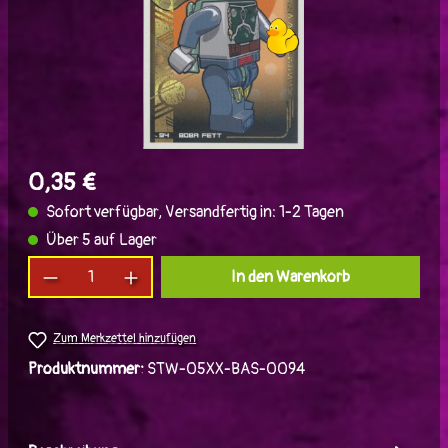
0,35 €
Sofort verfügbar, Versandfertig in: 1-2 Tagen
Über 5 auf Lager
Produkt Anzahl: Gib den gewünschten Wert ein
In den Warenkorb
Zum Merkzettel hinzufügen
Produktnummer:
STW-05XX-BAS-0094