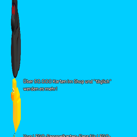
Über 50.000 Karten im Shop und "täglich"
werden es mehr!
Von LEGO-Sammelkarten-Fans für LEGO-