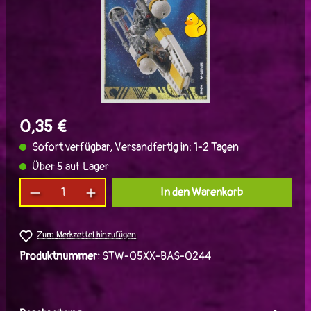
0,35 €
Sofort verfügbar, Versandfertig in: 1-2 Tagen
Über 5 auf Lager
Produkt Anzahl: Gib den gewünschten Wert ein
In den Warenkorb
Zum Merkzettel hinzufügen
Produktnummer:
STW-05XX-BAS-0244