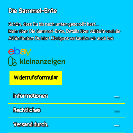
Die Sammel-Ente
Schön, dass Du bis nach unten gescrollt hast...
Mehr über Die Sammel-Ente, Details über Abläufe und die
AGBs findest Du hier! Übrigens verkaufen wir auch bei:
Widerrufsformular
Informationen
Rechtliches
Versand durch: