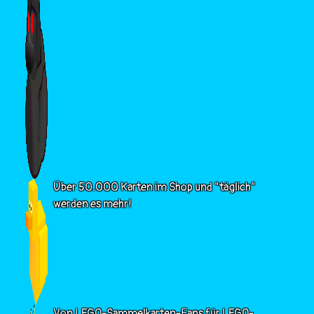
Über 50.000 Karten im Shop und "täglich"
werden es mehr!
Von LEGO-Sammelkarten-Fans für LEGO-