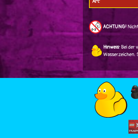
Art:
ACHTUNG!
Nicht
Hinweis:
Bei der 
Wasserzeichen. Si