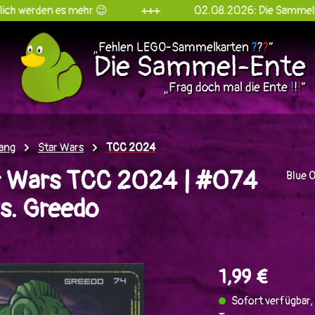
es mehr 😉
+++
02.08.2026: Die Sammel-Ente goes I
„Fehlen LEGO-Sammelkarten
?
?
?
“
Die Sammel-Ente
„Frag doch mal die Ente
!
!
!
“
ang
Star Wars
TCC 2024
 Wars TCC 2024 | #074
Blue 
s. Greedo
en
1,99 €
Sofort verfügbar, 