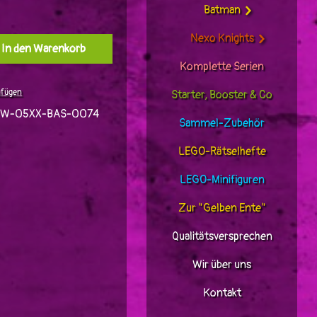
Batman
Nexo Knights
l: Gib den gewünschten Wert ein oder benutz
In den Warenkorb
Komplette Serien
ufügen
Starter, Booster & Co
TW-05XX-BAS-0074
Sammel-Zubehör
LEGO-Rätselhefte
LEGO-Minifiguren
Zur "Gelben Ente"
Qualitätsversprechen
Wir über uns
Kontakt