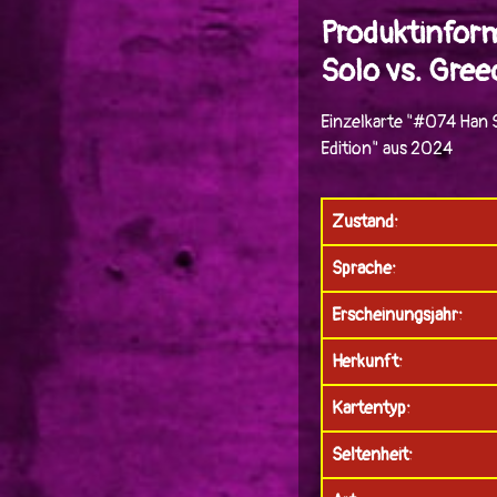
Produktinfor
Solo vs. Gree
Einzelkarte "#074 Han 
Edition" aus 2024
Zustand:
Sprache:
Erscheinungsjahr:
Herkunft:
Kartentyp:
Seltenheit: