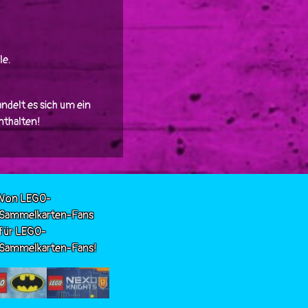
le.
ndelt es sich um ein
enthalten!
Von LEGO-
Sammelkarten-Fans
für LEGO-
Sammelkarten-Fans!