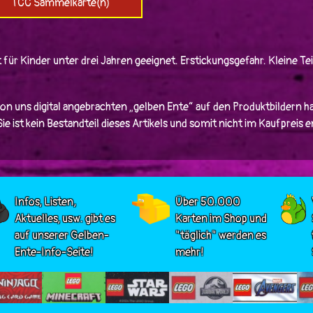
TCC Sammelkarte(n)
 für Kinder unter drei Jahren geeignet. Erstickungsgefahr. Kleine Tei
von uns digital angebrachten „gelben Ente“ auf den Produktbildern ha
e ist kein Bestandteil dieses Artikels und somit nicht im Kaufpreis 
Infos, Listen,
Über 50.000
Aktuelles, usw. gibt es
Karten im Shop und
auf unserer Gelben-
"täglich" werden es
Ente-Info-Seite!
mehr!