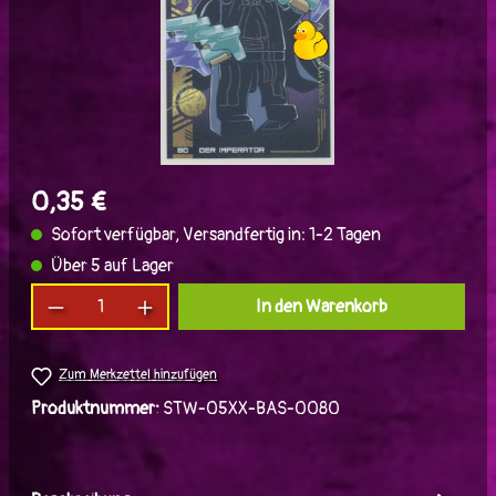
0,35 €
Sofort verfügbar, Versandfertig in: 1-2 Tagen
Über 5 auf Lager
Produkt Anzahl: Gib den gewünschten Wert ein
In den Warenkorb
Zum Merkzettel hinzufügen
Produktnummer:
STW-05XX-BAS-0080