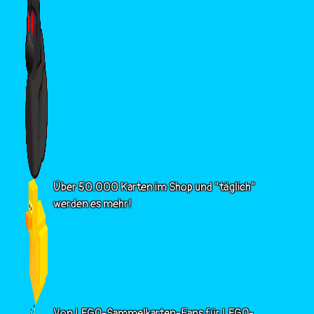
Über 50.000 Karten im Shop und "täglich"
werden es mehr!
Von LEGO-Sammelkarten-Fans für LEGO-