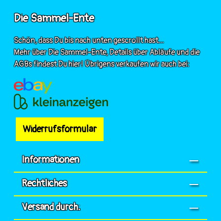
Die Sammel-Ente
Schön, dass Du bis nach unten gescrollt hast...
Mehr über Die Sammel-Ente, Details über Abläufe und die
AGBs findest Du hier! Übrigens verkaufen wir auch bei:
Widerrufsformular
Informationen
Rechtliches
Versand durch: