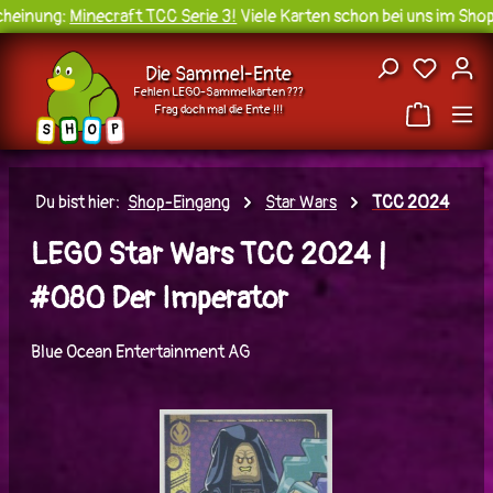
einung:
Minecraft TCC Serie 3!
Viele Karten schon bei uns im Shop 
Zum Hauptinhalt springen
Du hast
Die Sammel-Ente
Fehlen LEGO-Sammelkarten ???
Frag doch mal die Ente !!!
H
O
S
P
Du bist hier:
Shop-Eingang
Star Wars
TCC 2024
LEGO Star Wars TCC 2024 |
#080 Der Imperator
Blue Ocean Entertainment AG
Bildergalerie überspringen