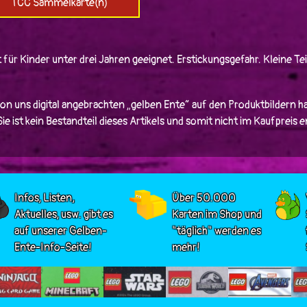
TCC Sammelkarte(n)
 für Kinder unter drei Jahren geeignet. Erstickungsgefahr. Kleine Tei
von uns digital angebrachten „gelben Ente“ auf den Produktbildern ha
e ist kein Bestandteil dieses Artikels und somit nicht im Kaufpreis 
Infos, Listen,
Über 50.000
Aktuelles, usw. gibt es
Karten im Shop und
auf unserer Gelben-
"täglich" werden es
Ente-Info-Seite!
mehr!