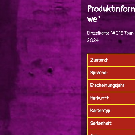
Produktinfor
we"
Einzelkarte "#016 Taun
2024
Zustand:
Sprache:
Erscheinungsjahr:
Herkunft:
Kartentyp:
Seltenheit: