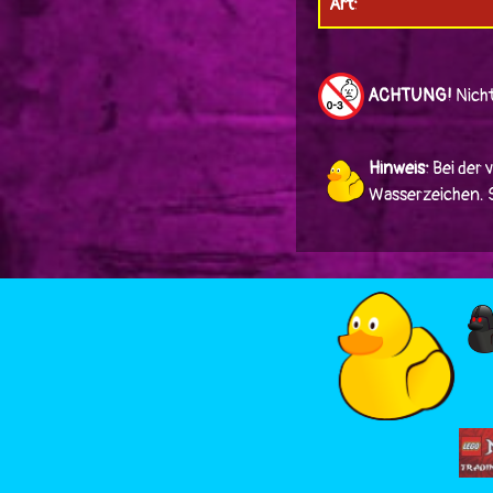
Art:
ACHTUNG!
Nicht
Hinweis:
Bei der 
Wasserzeichen. Si