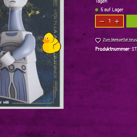
Tagen
5 auf Lager
Produkt Anzah
Zum Merkzettel hinz
Produktnummer:
S