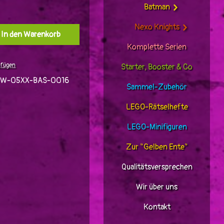
Batman
Nexo Knights
l: Gib den gewünschten Wert ein oder benutz
In den Warenkorb
Komplette Serien
ufügen
Starter, Booster & Co
TW-05XX-BAS-0016
Sammel-Zubehör
LEGO-Rätselhefte
LEGO-Minifiguren
Zur "Gelben Ente"
Qualitätsversprechen
Wir über uns
Kontakt