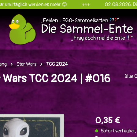
ich werden es mehr 😉
+++
02.08.2026: Die Sammel-E
„Fehlen LEGO-Sammelkarten
?
?
?
“
Die Sammel-Ente
„Frag doch mal die Ente
!
!
!
“
ang
Star Wars
TCC 2024
 Wars TCC 2024 | #016
Blue 
en
0,35 €
Sofort verfügbar, 