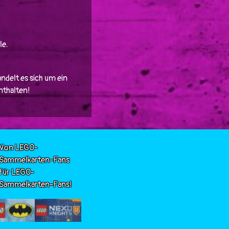
le.
ndelt es sich um ein
enthalten!
Von LEGO-
Sammelkarten-Fans
für LEGO-
Sammelkarten-Fans!