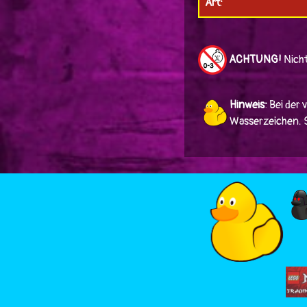
Art:
ACHTUNG!
Nicht
Hinweis:
Bei der 
Wasserzeichen. Si