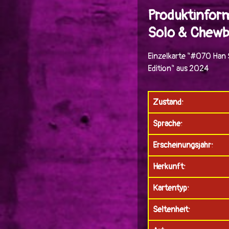
Produktinfor
Solo & Chewb
Einzelkarte "#070 Han 
Edition" aus 2024
Zustand:
Sprache:
Erscheinungsjahr:
Herkunft:
Kartentyp:
Seltenheit: