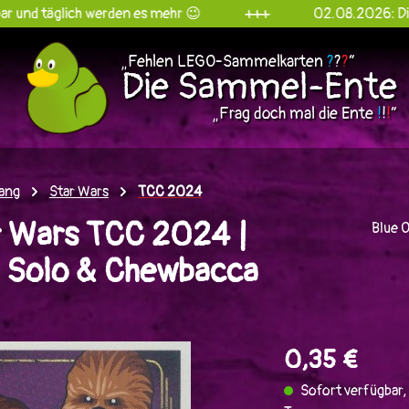
ich werden es mehr 😉
+++
02.08.2026: Die Sammel-E
„Fehlen LEGO-Sammelkarten
?
?
?
“
Die Sammel-Ente
„Frag doch mal die Ente
!
!
!
“
ang
Star Wars
TCC 2024
 Wars TCC 2024 |
Blue 
Solo & Chewbacca
en
0,35 €
Sofort verfügbar, 