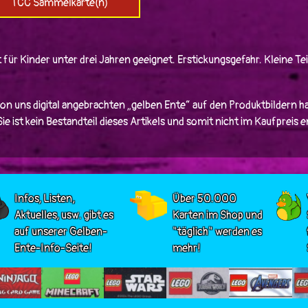
TCC Sammelkarte(n)
 für Kinder unter drei Jahren geeignet. Erstickungsgefahr. Kleine Tei
von uns digital angebrachten „gelben Ente“ auf den Produktbildern ha
e ist kein Bestandteil dieses Artikels und somit nicht im Kaufpreis 
Infos, Listen,
Über 50.000
Aktuelles, usw. gibt es
Karten im Shop und
auf unserer Gelben-
"täglich" werden es
Ente-Info-Seite!
mehr!