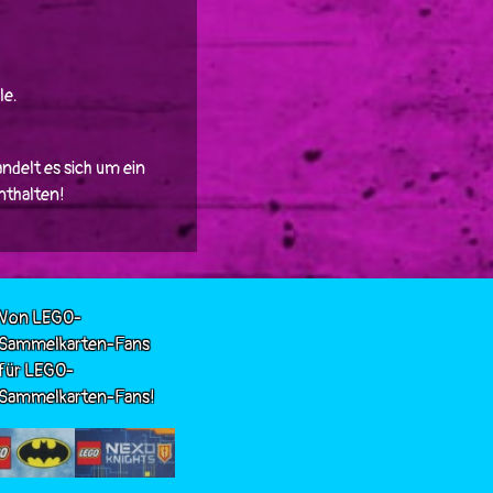
le.
ndelt es sich um ein
enthalten!
Von LEGO-
Sammelkarten-Fans
für LEGO-
Sammelkarten-Fans!