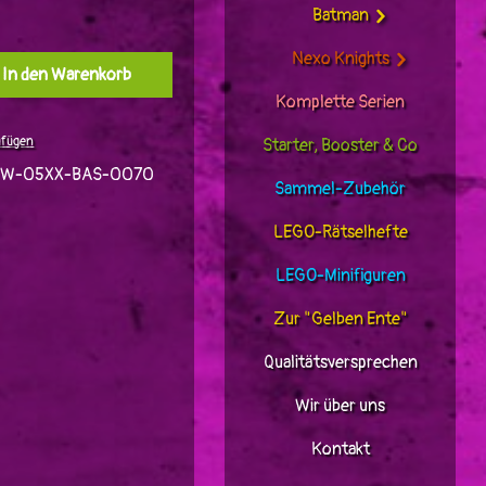
Batman
Nexo Knights
l: Gib den gewünschten Wert ein oder benutz
In den Warenkorb
Komplette Serien
ufügen
Starter, Booster & Co
TW-05XX-BAS-0070
Sammel-Zubehör
LEGO-Rätselhefte
LEGO-Minifiguren
Zur "Gelben Ente"
Qualitätsversprechen
Wir über uns
Kontakt