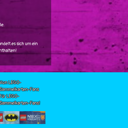
le.
ndelt es sich um ein
enthalten!
Von LEGO-
Sammelkarten-Fans
für LEGO-
Sammelkarten-Fans!