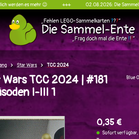
 es mehr 😉
+++
02.08.2026: Die Sammel-Ente goes 
„Fehlen LEGO-Sammelkarten
?
?
?
“
Die Sammel-Ente
„Frag doch mal die Ente
!
!
!
“
ang
Star Wars
TCC 2024
 Wars TCC 2024 | #181
Blue 
soden I-III 1
en
0,35 €
Sofort verfügbar, 