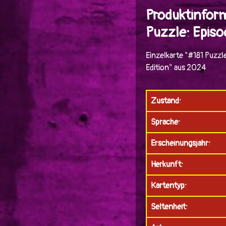
Produktinfor
Puzzle: Episod
Einzelkarte "#181 Puzzl
Edition" aus 2024
Zustand:
Sprache:
Erscheinungsjahr:
Herkunft:
Kartentyp:
Seltenheit: