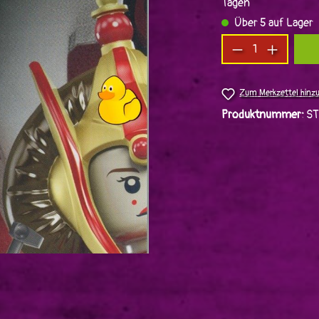
Tagen
Über 5 auf Lager
Produkt Anzah
Zum Merkzettel hinz
Produktnummer:
ST