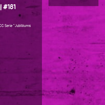
| #181
TCC Serie "Jubiläums