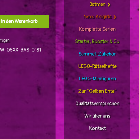
Batman
Nexo Knights
l: Gib den gewünschten Wert ein oder benutz
In den Warenkorb
Komplette Serien
ufügen
Starter, Booster & Co
W-05XX-BAS-0181
Sammel-Zubehör
LEGO-Rätselhefte
LEGO-Minifiguren
Zur "Gelben Ente"
Qualitätsversprechen
Wir über uns
Kontakt