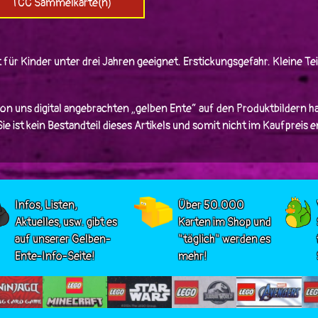
TCC Sammelkarte(n)
 für Kinder unter drei Jahren geeignet. Erstickungsgefahr. Kleine Tei
von uns digital angebrachten „gelben Ente“ auf den Produktbildern ha
e ist kein Bestandteil dieses Artikels und somit nicht im Kaufpreis 
Infos, Listen,
Über 50.000
Aktuelles, usw. gibt es
Karten im Shop und
auf unserer Gelben-
"täglich" werden es
Ente-Info-Seite!
mehr!