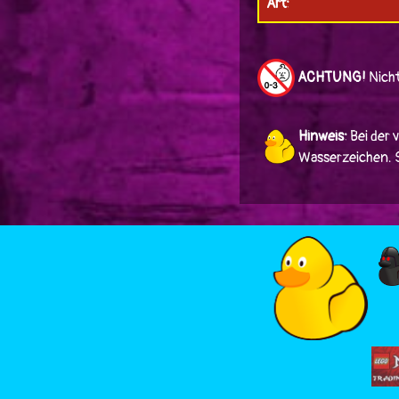
Art:
ACHTUNG!
Nicht
Hinweis:
Bei der 
Wasserzeichen. Si