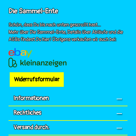
Die Sammel-Ente
Schön, dass Du bis nach unten gescrollt hast...
Mehr über Die Sammel-Ente, Details über Abläufe und die
AGBs findest Du hier! Übrigens verkaufen wir auch bei:
Widerrufsformular
Informationen
Rechtliches
Versand durch: