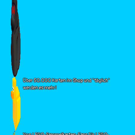
Über 50.000 Karten im Shop und "täglich"
werden es mehr!
Von LEGO-Sammelkarten-Fans für LEGO-