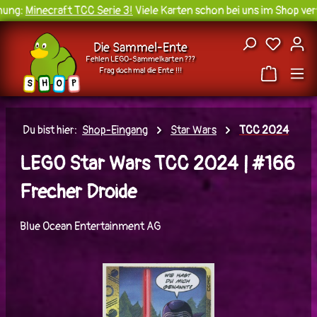
ng:
Minecraft TCC Serie 3!
Viele Karten schon bei uns im Shop verf
Zum Hauptinhalt springen
Du hast
Die Sammel-Ente
Fehlen LEGO-Sammelkarten ???
Frag doch mal die Ente !!!
H
O
S
P
Du bist hier:
Shop-Eingang
Star Wars
TCC 2024
LEGO Star Wars TCC 2024 | #166
Frecher Droide
Blue Ocean Entertainment AG
Bildergalerie überspringen