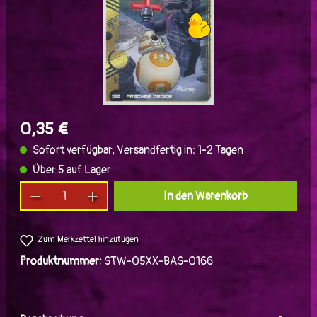
0,35 €
Sofort verfügbar, Versandfertig in: 1-2 Tagen
Über 5 auf Lager
Produkt Anzahl: Gib den gewünschten Wert ein
In den Warenkorb
Zum Merkzettel hinzufügen
Produktnummer:
STW-05XX-BAS-0166