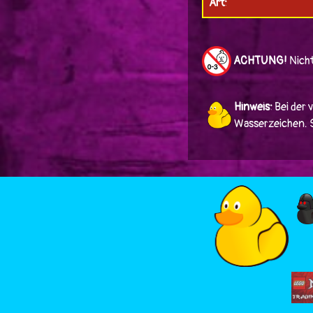
Art:
ACHTUNG!
Nicht
Hinweis:
Bei der 
Wasserzeichen. Si