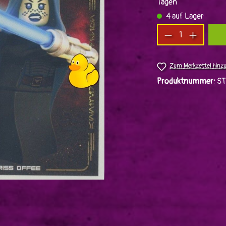
Tagen
4 auf Lager
Produkt Anzah
Zum Merkzettel hinz
Produktnummer:
S