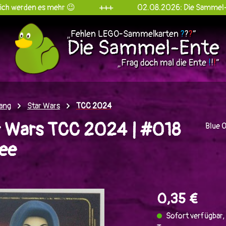
es mehr 😉
+++
02.08.2026: Die Sammel-Ente goes I
„Fehlen LEGO-Sammelkarten
?
?
?
“
Die Sammel-Ente
„Frag doch mal die Ente
!
!
!
“
ang
Star Wars
TCC 2024
 Wars TCC 2024 | #018
Blue 
fee
en
0,35 €
Sofort verfügbar, 