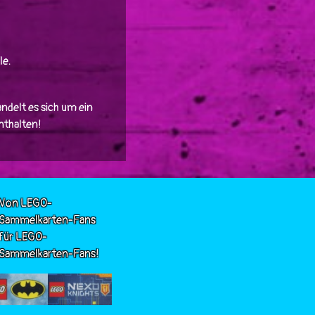
le.
ndelt es sich um ein
enthalten!
Von LEGO-
Sammelkarten-Fans
für LEGO-
Sammelkarten-Fans!