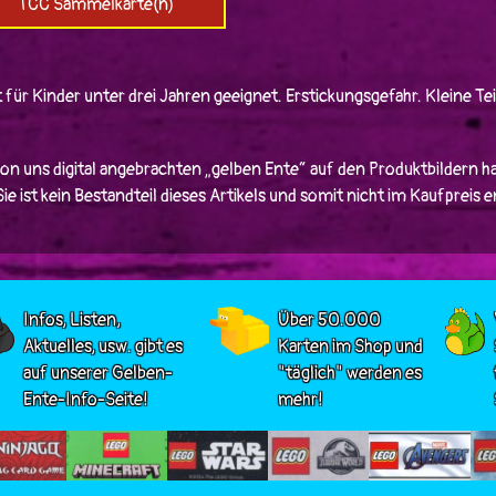
TCC Sammelkarte(n)
 für Kinder unter drei Jahren geeignet. Erstickungsgefahr. Kleine Tei
von uns digital angebrachten „gelben Ente“ auf den Produktbildern ha
e ist kein Bestandteil dieses Artikels und somit nicht im Kaufpreis 
Infos, Listen,
Über 50.000
Aktuelles, usw. gibt es
Karten im Shop und
auf unserer Gelben-
"täglich" werden es
Ente-Info-Seite!
mehr!