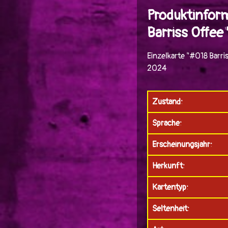
Produktinfor
Barriss Offee
Einzelkarte "#018 Barri
2024
Zustand:
Sprache:
Erscheinungsjahr:
Herkunft:
Kartentyp:
Seltenheit: