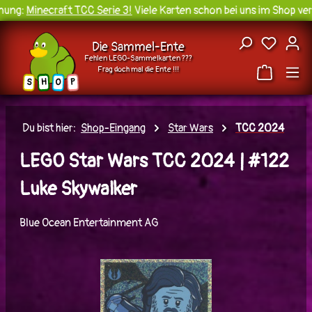
ung:
Minecraft TCC Serie 3!
Viele Karten schon bei uns im Shop verf
Zum Hauptinhalt springen
Du hast
Die Sammel-Ente
Fehlen LEGO-Sammelkarten ???
Frag doch mal die Ente !!!
H
O
S
P
Du bist hier:
Shop-Eingang
Star Wars
TCC 2024
LEGO Star Wars TCC 2024 | #122
Luke Skywalker
Blue Ocean Entertainment AG
Bildergalerie überspringen