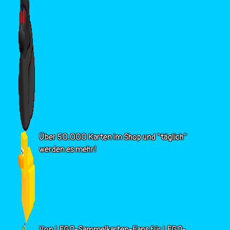
Über 50.000 Karten im Shop und "täglich"
werden es mehr!
Von LEGO-Sammelkarten-Fans für LEGO-