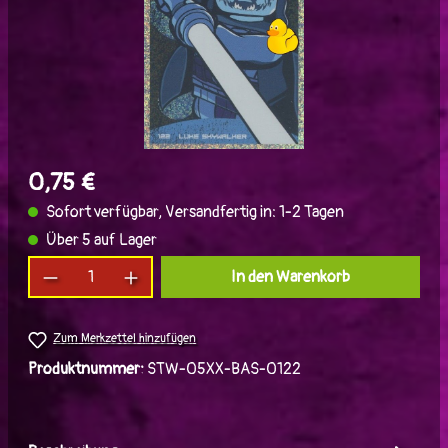
0,75 €
Sofort verfügbar, Versandfertig in: 1-2 Tagen
Über 5 auf Lager
Produkt Anzahl: Gib den gewünschten Wert ein
In den Warenkorb
Zum Merkzettel hinzufügen
Produktnummer:
STW-05XX-BAS-0122