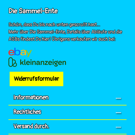
Die Sammel-Ente
Schön, dass Du bis nach unten gescrollt hast...
Mehr über Die Sammel-Ente, Details über Abläufe und die
AGBs findest Du hier! Übrigens verkaufen wir auch bei:
Widerrufsformular
Informationen
Rechtliches
Versand durch: