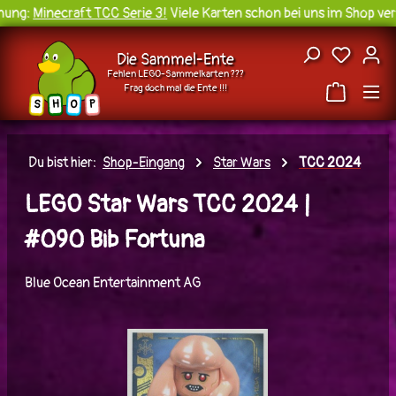
ung:
Minecraft TCC Serie 3!
Viele Karten schon bei uns im Shop verf
Zum Hauptinhalt springen
Du hast
Die Sammel-Ente
Fehlen LEGO-Sammelkarten ???
Frag doch mal die Ente !!!
H
O
S
P
Du bist hier:
Shop-Eingang
Star Wars
TCC 2024
LEGO Star Wars TCC 2024 |
#090 Bib Fortuna
Blue Ocean Entertainment AG
Bildergalerie überspringen