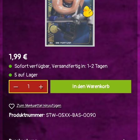
1,99 €
Sofort verfügbar, Versandfertig in: 1-2 Tagen
5 auf Lager
Produkt Anzahl: Gib den gewünschten Wert ein
In den Warenkorb
Zum Merkzettel hinzufügen
Produktnummer:
STW-05XX-BAS-0090