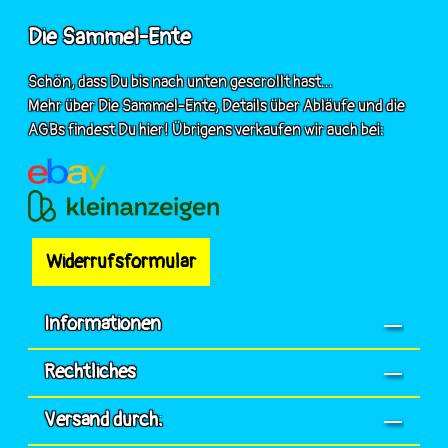
Die Sammel-Ente
Schön, dass Du bis nach unten gescrollt hast...
Mehr über Die Sammel-Ente, Details über Abläufe und die
AGBs findest Du hier! Übrigens verkaufen wir auch bei:
Widerrufsformular
Informationen
Rechtliches
Versand durch: