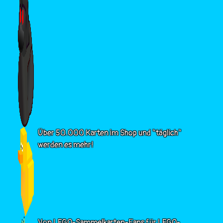
Über 50.000 Karten im Shop und "täglich"
werden es mehr!
Von LEGO-Sammelkarten-Fans für LEGO-