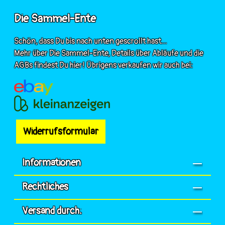
Die Sammel-Ente
Schön, dass Du bis nach unten gescrollt hast...
Mehr über Die Sammel-Ente, Details über Abläufe und die
AGBs findest Du hier! Übrigens verkaufen wir auch bei:
Widerrufsformular
Informationen
Rechtliches
Versand durch: