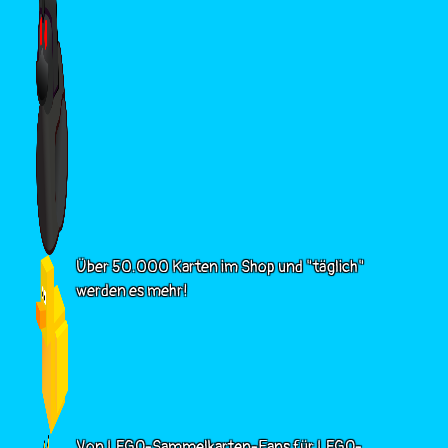
Über 50.000 Karten im Shop und "täglich"
werden es mehr!
Von LEGO-Sammelkarten-Fans für LEGO-