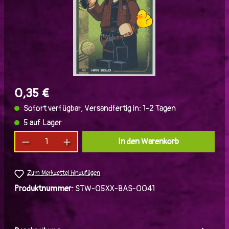
0,35 €
Sofort verfügbar, Versandfertig in: 1-2 Tagen
5 auf Lager
Produkt Anzahl: Gib den gewünschten Wert ein
In den Warenkorb
Zum Merkzettel hinzufügen
Produktnummer:
STW-05XX-BAS-0041