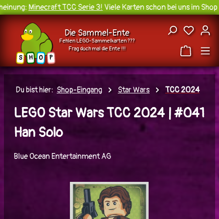
einung:
Minecraft TCC Serie 3!
Viele Karten schon bei uns im Shop v
Zum Hauptinhalt springen
Du hast
Die Sammel-Ente
Fehlen LEGO-Sammelkarten ???
Frag doch mal die Ente !!!
H
O
S
P
Du bist hier:
Shop-Eingang
Star Wars
TCC 2024
LEGO Star Wars TCC 2024 | #041
Han Solo
Blue Ocean Entertainment AG
Bildergalerie überspringen