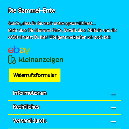
Die Sammel-Ente
Schön, dass Du bis nach unten gescrollt hast...
Mehr über Die Sammel-Ente, Details über Abläufe und die
AGBs findest Du hier! Übrigens verkaufen wir auch bei:
Widerrufsformular
Informationen
Rechtliches
Versand durch: