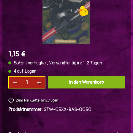
1,15 €
Sofort verfügbar, Versandfertig in: 1-2 Tagen
4 auf Lager
Produkt Anzahl: Gib den gewünschten Wert ein
In den Warenkorb
Zum Merkzettel hinzufügen
Produktnummer:
STW-05XX-BAS-0050