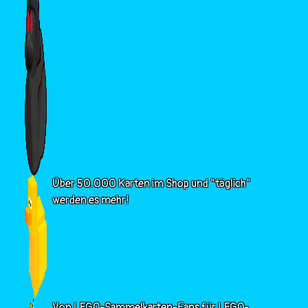
Über 50.000 Karten im Shop und "täglich"
werden es mehr!
Von LEGO-Sammelkarten-Fans für LEGO-