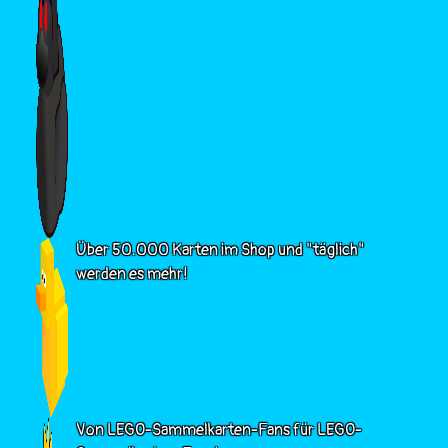
Über 50.000 Karten im Shop und "täglich"
werden es mehr!
Von LEGO-Sammelkarten-Fans für LEGO-