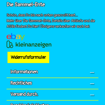
Die Sammel-Ente
Schön, dass Du bis nach unten gescrollt hast...
Mehr über Die Sammel-Ente, Details über Abläufe und die
AGBs findest Du hier! Übrigens verkaufen wir auch bei:
Widerrufsformular
Informationen
Rechtliches
Versand durch: