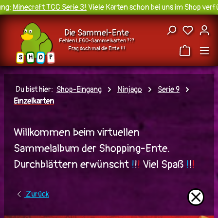
g:
Minecraft TCC Serie 3!
Viele Karten schon bei uns im Shop verfüg
Zum Hauptinhalt springen
Du hast
Die Sammel-Ente
Fehlen LEGO-Sammelkarten ???
Frag doch mal die Ente !!!
H
O
S
P
Du bist hier:
Shop-Eingang
Ninjago
Serie 9
Einzelkarten
Willkommen beim virtuellen
Sammelalbum der Shopping-Ente.
Durchblättern erwünscht
!
!
!
Viel Spaß
!
!
!
⨯
Zurück