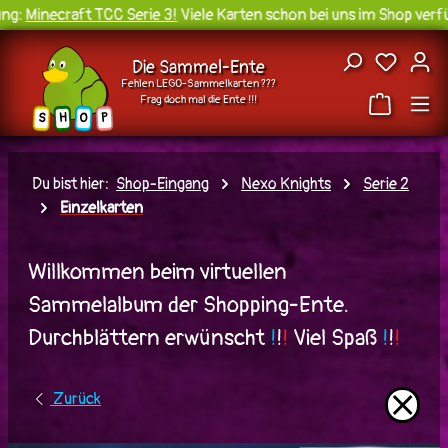
g:
Minecraft TCC Serie 3!
Viele Karten schon bei uns im Shop verfüg
Zum Hauptinhalt springen
Du hast
Die Sammel-Ente
Fehlen LEGO-Sammelkarten ???
Frag doch mal die Ente !!!
H
O
S
P
Du bist hier:
Shop-Eingang
Nexo Knights
Serie 2
Einzelkarten
Willkommen beim virtuellen
Sammelalbum der Shopping-Ente.
Durchblättern erwünscht
!
!
!
Viel Spaß
!
!
!
⨯
Zurück