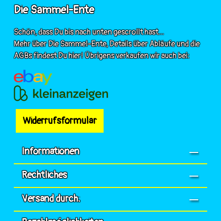
Die Sammel-Ente
Schön, dass Du bis nach unten gescrollt hast...
Mehr über Die Sammel-Ente, Details über Abläufe und die
AGBs findest Du hier! Übrigens verkaufen wir auch bei:
Widerrufsformular
Informationen
Rechtliches
Versand durch: