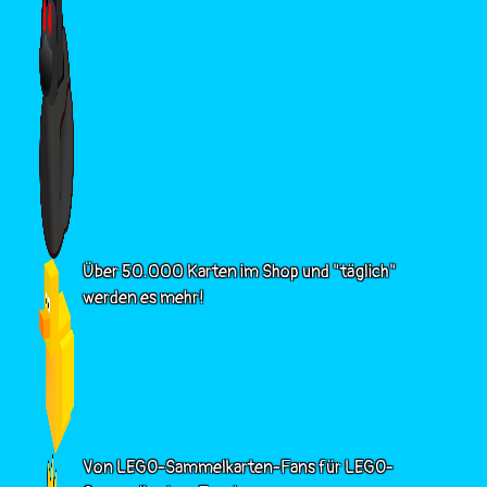
Über 50.000 Karten im Shop und "täglich"
werden es mehr!
Von LEGO-Sammelkarten-Fans für LEGO-