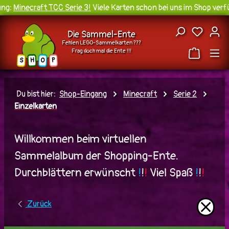
g:
Minecraft TCC Serie 3!
Viele Karten schon bei uns im Shop verfüg
Zum Hauptinhalt springen
Du hast
Die Sammel-Ente
Fehlen LEGO-Sammelkarten ???
Frag doch mal die Ente !!!
H
O
S
P
Du bist hier:
Shop-Eingang
Minecraft
Serie 2
Einzelkarten
Willkommen beim virtuellen
Sammelalbum der Shopping-Ente.
Durchblättern erwünscht
!
!
!
Viel Spaß
!
!
!
⨯
Zurück