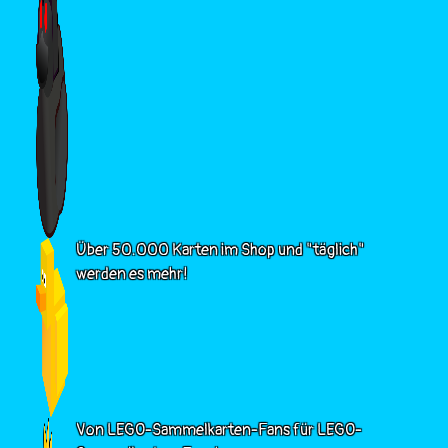
Über 50.000 Karten im Shop und "täglich"
werden es mehr!
Von LEGO-Sammelkarten-Fans für LEGO-