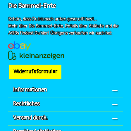
Die Sammel-Ente
Schön, dass Du bis nach unten gescrollt hast...
Mehr über Die Sammel-Ente, Details über Abläufe und die
AGBs findest Du hier! Übrigens verkaufen wir auch bei:
Widerrufsformular
Informationen
Rechtliches
Versand durch: