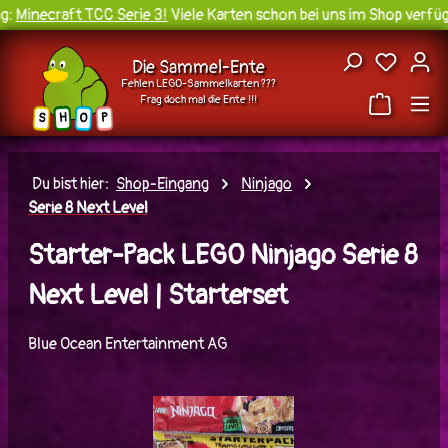
:
Minecraft TCC Serie 3!
Viele Karten schon bei uns im Shop verfügb
Zum Hauptinhalt springen
Du hast
Die Sammel-Ente
Fehlen LEGO-Sammelkarten ???
Frag doch mal die Ente !!!
H
O
S
P
Du bist hier:
Shop-Eingang
Ninjago
Serie 8 Next Level
Starter-Pack LEGO Ninjago Serie 8
Next Level | Starterset
Blue Ocean Entertainment AG
Bildergalerie überspringen