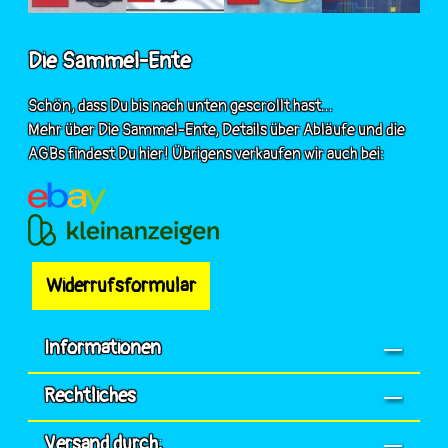
Die Sammel-Ente
Schön, dass Du bis nach unten gescrollt hast...
Mehr über Die Sammel-Ente, Details über Abläufe und die
AGBs findest Du hier! Übrigens verkaufen wir auch bei:
Widerrufsformular
Informationen
Rechtliches
Versand durch: