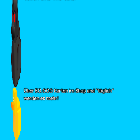
Über 50.000 Karten im Shop und "täglich"
werden es mehr!