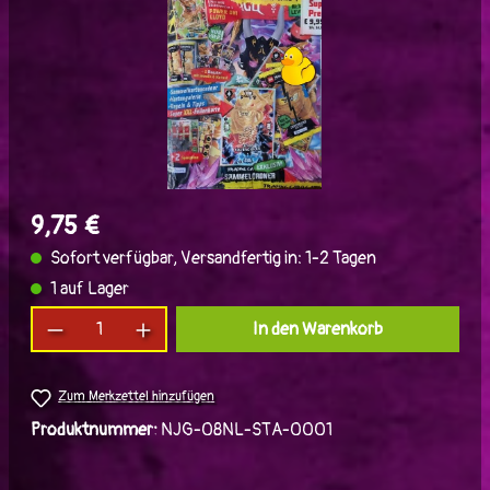
9,75 €
Sofort verfügbar, Versandfertig in: 1-2 Tagen
1 auf Lager
Produkt Anzahl: Gib den gewünschten Wert ein
In den Warenkorb
Zum Merkzettel hinzufügen
Produktnummer:
NJG-08NL-STA-0001