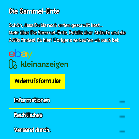
Die Sammel-Ente
Schön, dass Du bis nach unten gescrollt hast...
Mehr über Die Sammel-Ente, Details über Abläufe und die
AGBs findest Du hier! Übrigens verkaufen wir auch bei:
Widerrufsformular
Informationen
Rechtliches
Versand durch: