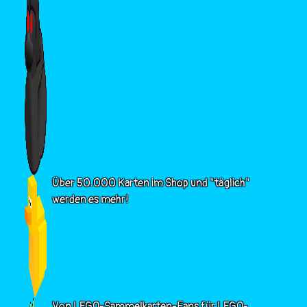
Über 50.000 Karten im Shop und "täglich"
werden es mehr!
Von LEGO-Sammelkarten-Fans für LEGO-