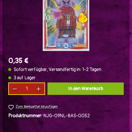
0,35 €
Sofort verfügbar, Versandfertig in: 1-2 Tagen
3 auf Lager
Produkt Anzahl: Gib den gewünschten Wert ein
In den Warenkorb
Zum Merkzettel hinzufügen
Produktnummer:
NJG-09NL-BAS-0052