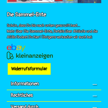
Die Sammel-Ente
Schön, dass Du bis nach unten gescrollt hast...
Mehr über Die Sammel-Ente, Details über Abläufe und die
AGBs findest Du hier! Übrigens verkaufen wir auch bei:
Widerrufsformular
Informationen
Rechtliches
Versand durch: