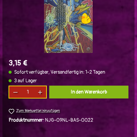
3,15 €
Sofort verfügbar, Versandfertig in: 1-2 Tagen
3 auf Lager
Produkt Anzahl: Gib den gewünschten Wert ein
In den Warenkorb
Zum Merkzettel hinzufügen
Produktnummer:
NJG-09NL-BAS-0022