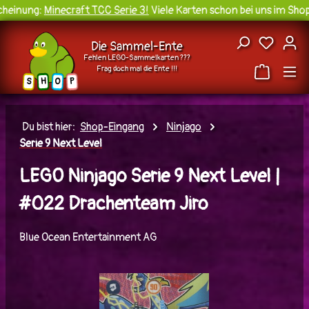
einung:
Minecraft TCC Serie 3!
Viele Karten schon bei uns im Shop 
Zum Hauptinhalt springen
Du hast
Die Sammel-Ente
Fehlen LEGO-Sammelkarten ???
Frag doch mal die Ente !!!
H
O
S
P
Du bist hier:
Shop-Eingang
Ninjago
Serie 9 Next Level
LEGO Ninjago Serie 9 Next Level |
#022 Drachenteam Jiro
Blue Ocean Entertainment AG
Bildergalerie überspringen