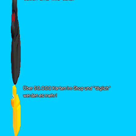
Über 50.000 Karten im Shop und "täglich"
werden es mehr!