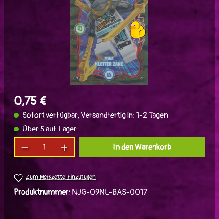
0,75 €
Sofort verfügbar, Versandfertig in: 1-2 Tagen
Über 5 auf Lager
Produkt Anzahl: Gib den gewünschten Wert ein
In den Warenkorb
Zum Merkzettel hinzufügen
Produktnummer:
NJG-09NL-BAS-0017