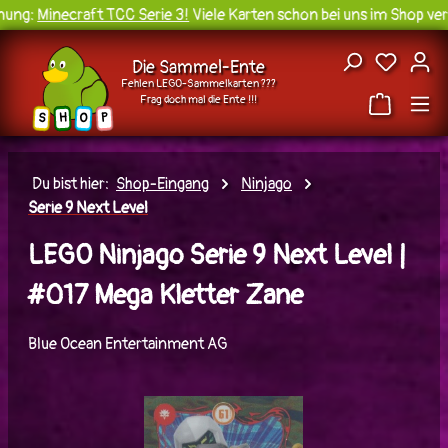
ung:
Minecraft TCC Serie 3!
Viele Karten schon bei uns im Shop verf
Zum Hauptinhalt springen
Du hast
Die Sammel-Ente
Fehlen LEGO-Sammelkarten ???
Frag doch mal die Ente !!!
H
O
S
P
Du bist hier:
Shop-Eingang
Ninjago
Serie 9 Next Level
LEGO Ninjago Serie 9 Next Level |
#017 Mega Kletter Zane
Blue Ocean Entertainment AG
Bildergalerie überspringen