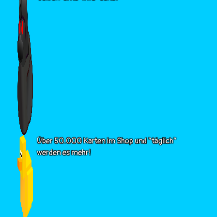
Über 50.000 Karten im Shop und "täglich"
werden es mehr!