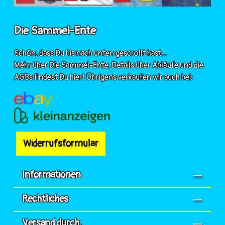
Die Sammel-Ente
Schön, dass Du bis nach unten gescrollt hast...
Mehr über Die Sammel-Ente, Details über Abläufe und die
AGBs findest Du hier! Übrigens verkaufen wir auch bei:
Widerrufsformular
Informationen
Rechtliches
Versand durch: