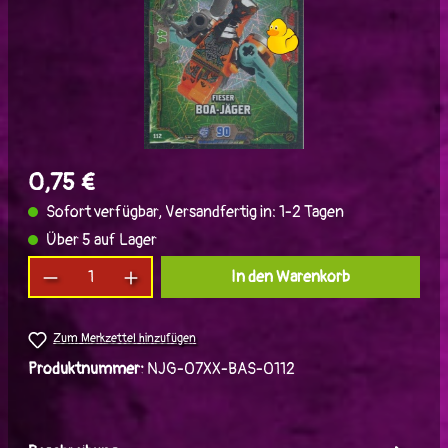
0,75 €
Sofort verfügbar, Versandfertig in: 1-2 Tagen
Über 5 auf Lager
Produkt Anzahl: Gib den gewünschten Wert ein
In den Warenkorb
Zum Merkzettel hinzufügen
Produktnummer:
NJG-07XX-BAS-0112