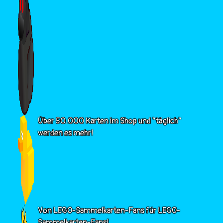
Über 50.000 Karten im Shop und "täglich"
werden es mehr!
Von LEGO-Sammelkarten-Fans für LEGO-
Sammelkarten-Fans!