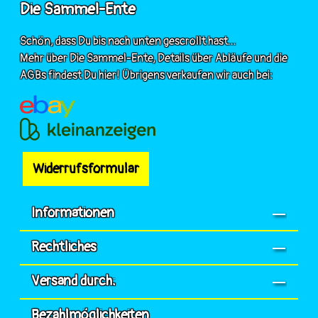
Die Sammel-Ente
Schön, dass Du bis nach unten gescrollt hast...
Mehr über Die Sammel-Ente, Details über Abläufe und die
AGBs findest Du hier! Übrigens verkaufen wir auch bei:
Widerrufsformular
Informationen
Rechtliches
Versand durch:
Bezahlmöglichkeiten