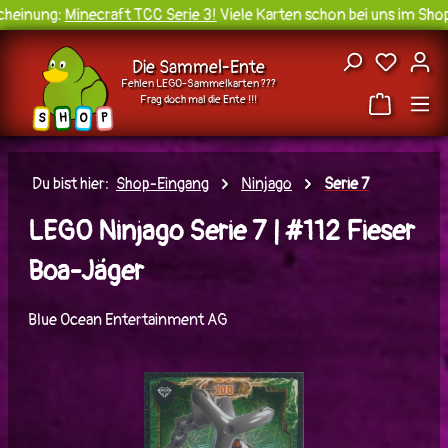
einung:
Minecraft TCC Serie 3!
Viele Karten schon bei uns im Shop 
Zum Hauptinhalt springen
Du hast
Die Sammel-Ente
Fehlen LEGO-Sammelkarten ???
Frag doch mal die Ente !!!
H
O
S
P
Du bist hier:
Shop-Eingang
Ninjago
Serie 7
LEGO Ninjago Serie 7 | #112 Fieser
Boa-Jäger
Blue Ocean Entertainment AG
Bildergalerie überspringen