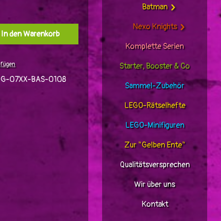
Batman
Nexo Knights
l: Gib den gewünschten Wert ein oder benutz
In den Warenkorb
Komplette Serien
ufügen
Starter, Booster & Co
JG-07XX-BAS-0108
Sammel-Zubehör
LEGO-Rätselhefte
LEGO-Minifiguren
Zur "Gelben Ente"
Qualitätsversprechen
Wir über uns
Kontakt