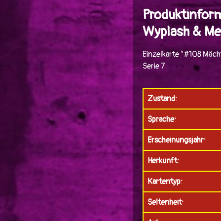
Produktinfor
Wyplash & M
Einzelkarte "#108 Mäch
Serie 7
Zustand:
Sprache:
Erscheinungsjahr:
Herkunft:
Kartentyp:
Seltenheit: