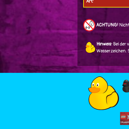
Art:
ACHTUNG!
Nicht
Hinweis:
Bei der 
Wasserzeichen. Si