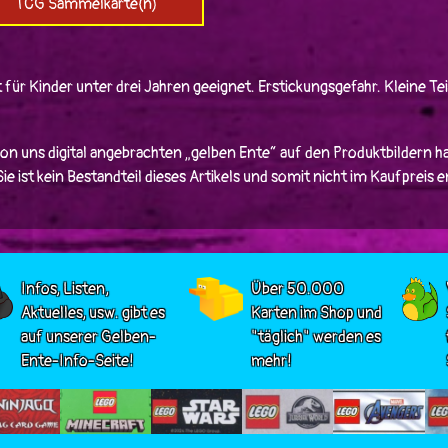
TCG Sammelkarte(n)
 für Kinder unter drei Jahren geeignet. Erstickungsgefahr. Kleine Tei
von uns digital angebrachten „gelben Ente“ auf den Produktbildern ha
e ist kein Bestandteil dieses Artikels und somit nicht im Kaufpreis 
Infos, Listen,
Über 50.000
Aktuelles, usw. gibt es
Karten im Shop und
auf unserer Gelben-
"täglich" werden es
Ente-Info-Seite!
mehr!