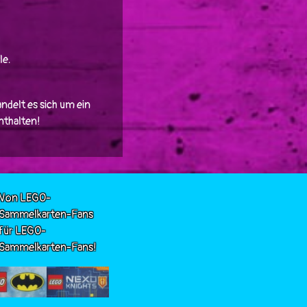
le.
ndelt es sich um ein
enthalten!
Von LEGO-
Sammelkarten-Fans
für LEGO-
Sammelkarten-Fans!