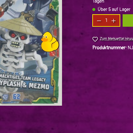
Tagen
Über 5 auf Lager
Produkt Anzah
Zum Merkzettel hinz
Produktnummer:
N