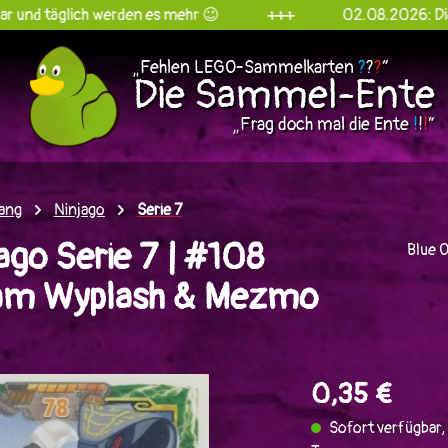
ich werden es mehr 😉
+++
02.08.2026: Die Sammel-E
„Fehlen LEGO-Sammelkarten
?
?
?
“
Die Sammel-Ente
„Frag doch mal die Ente
!
!
!
“
ang
Ninjago
Serie 7
go Serie 7 | #108
Blue 
am Wyplash & Mezmo
en
0,35 €
Sofort verfügbar, 