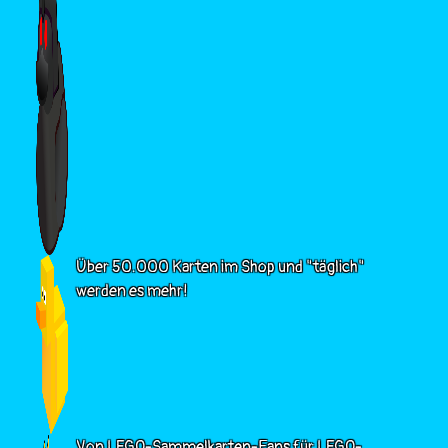
Über 50.000 Karten im Shop und "täglich"
werden es mehr!
Von LEGO-Sammelkarten-Fans für LEGO-