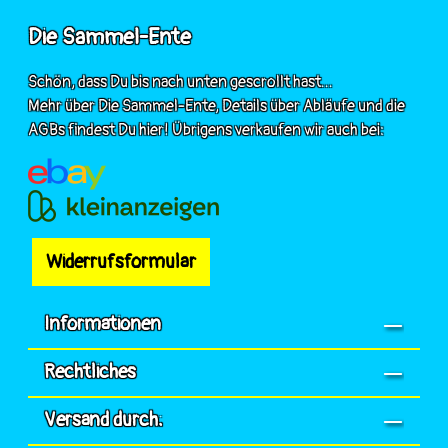
Die Sammel-Ente
Schön, dass Du bis nach unten gescrollt hast...
Mehr über Die Sammel-Ente, Details über Abläufe und die
AGBs findest Du hier! Übrigens verkaufen wir auch bei:
Widerrufsformular
Informationen
Rechtliches
Versand durch: