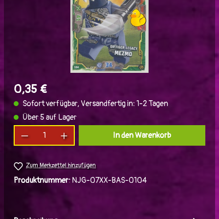
0,35 €
Sofort verfügbar, Versandfertig in: 1-2 Tagen
Über 5 auf Lager
Produkt Anzahl: Gib den gewünschten Wert ein
In den Warenkorb
Zum Merkzettel hinzufügen
Produktnummer:
NJG-07XX-BAS-0104