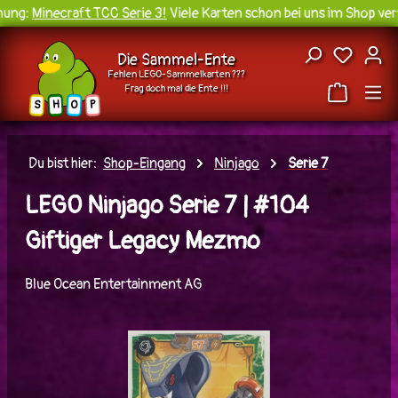
ung:
Minecraft TCC Serie 3!
Viele Karten schon bei uns im Shop verf
Zum Hauptinhalt springen
Du hast
Die Sammel-Ente
Fehlen LEGO-Sammelkarten ???
Frag doch mal die Ente !!!
H
O
S
P
Du bist hier:
Shop-Eingang
Ninjago
Serie 7
LEGO Ninjago Serie 7 | #104
Giftiger Legacy Mezmo
Blue Ocean Entertainment AG
Bildergalerie überspringen