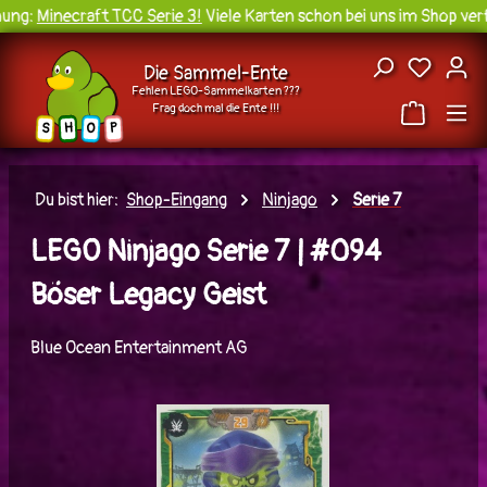
ng:
Minecraft TCC Serie 3!
Viele Karten schon bei uns im Shop verf
Zum Hauptinhalt springen
Du hast
Die Sammel-Ente
Fehlen LEGO-Sammelkarten ???
Frag doch mal die Ente !!!
H
O
S
P
Du bist hier:
Shop-Eingang
Ninjago
Serie 7
LEGO Ninjago Serie 7 | #094
Böser Legacy Geist
Blue Ocean Entertainment AG
Bildergalerie überspringen