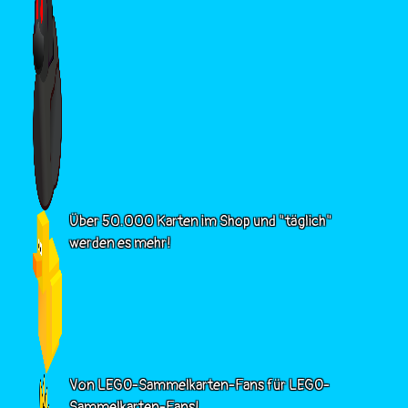
Über 50.000 Karten im Shop und "täglich"
werden es mehr!
Von LEGO-Sammelkarten-Fans für LEGO-
Sammelkarten-Fans!