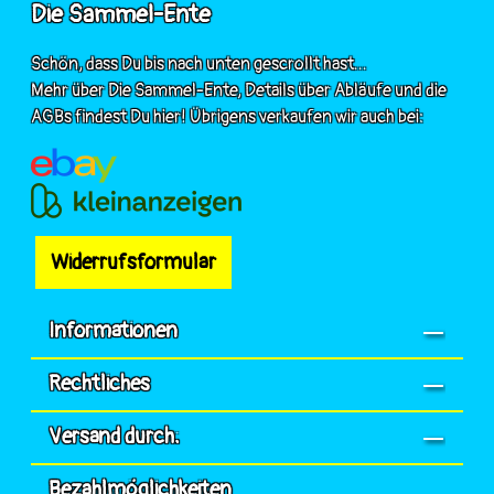
Die Sammel-Ente
Schön, dass Du bis nach unten gescrollt hast...
Mehr über Die Sammel-Ente, Details über Abläufe und die
AGBs findest Du hier! Übrigens verkaufen wir auch bei:
Widerrufsformular
Informationen
Rechtliches
Versand durch:
Bezahlmöglichkeiten