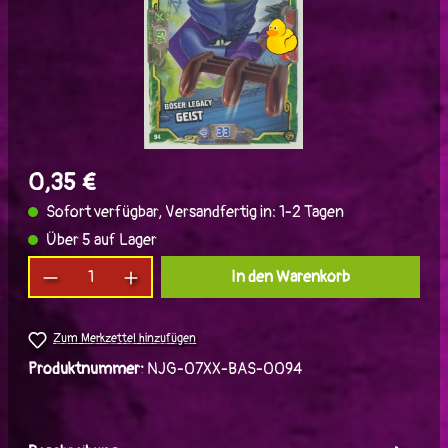
0,35 €
Sofort verfügbar, Versandfertig in: 1-2 Tagen
Über 5 auf Lager
Produkt Anzahl: Gib den gewünschten Wert ein
In den Warenkorb
Zum Merkzettel hinzufügen
Produktnummer:
NJG-07XX-BAS-0094