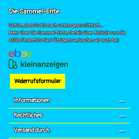
Die Sammel-Ente
Schön, dass Du bis nach unten gescrollt hast...
Mehr über Die Sammel-Ente, Details über Abläufe und die
AGBs findest Du hier! Übrigens verkaufen wir auch bei:
Widerrufsformular
Informationen
Rechtliches
Versand durch: