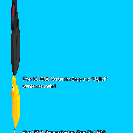
Über 50.000 Karten im Shop und "täglich"
werden es mehr!
Von LEGO-Sammelkarten-Fans für LEGO-