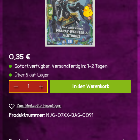
0,35 €
Sofort verfügbar, Versandfertig in: 1-2 Tagen
Über 5 auf Lager
Produkt Anzahl: Gib den gewünschten Wert ein
In den Warenkorb
Zum Merkzettel hinzufügen
Produktnummer:
NJG-07XX-BAS-0091