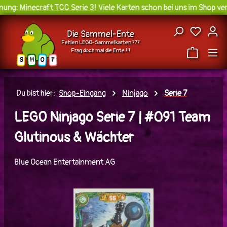
ung:
Minecraft TCC Serie 3!
Viele Karten schon bei uns im Shop verf
Zum Hauptinhalt springen
Du hast
Die Sammel-Ente
Fehlen LEGO-Sammelkarten ???
Frag doch mal die Ente !!!
H
O
S
P
Du bist hier:
Shop-Eingang
Ninjago
Serie 7
LEGO Ninjago Serie 7 | #091 Team
Glutinous & Wächter
Blue Ocean Entertainment AG
Bildergalerie überspringen