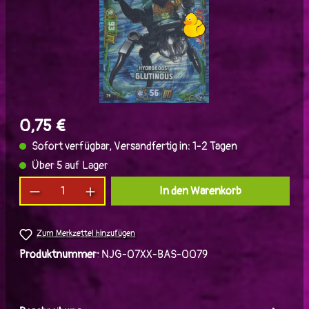
0,75 €
Sofort verfügbar, Versandfertig in: 1-2 Tagen
Über 5 auf Lager
Produkt Anzahl: Gib den gewünschten Wert ein
In den Warenkorb
Zum Merkzettel hinzufügen
Produktnummer:
NJG-07XX-BAS-0079