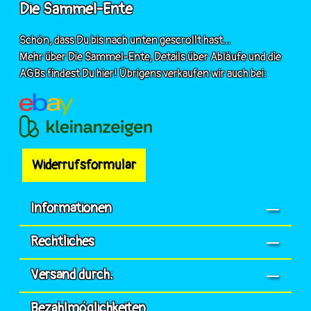
Die Sammel-Ente
Schön, dass Du bis nach unten gescrollt hast...
Mehr über Die Sammel-Ente, Details über Abläufe und die
AGBs findest Du hier! Übrigens verkaufen wir auch bei:
Widerrufsformular
Informationen
Rechtliches
Versand durch:
Bezahlmöglichkeiten