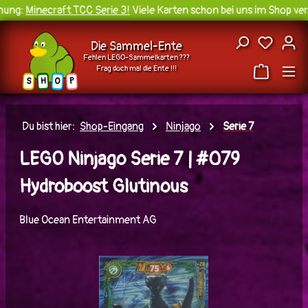
ung:
Minecraft TCC Serie 3!
Viele Karten schon bei uns im Shop verf
Zum Hauptinhalt springen
Du hast
Die Sammel-Ente
Fehlen LEGO-Sammelkarten ???
Frag doch mal die Ente !!!
H
O
S
P
Du bist hier:
Shop-Eingang
Ninjago
Serie 7
LEGO Ninjago Serie 7 | #079
Hydroboost Glutinous
Blue Ocean Entertainment AG
Bildergalerie überspringen