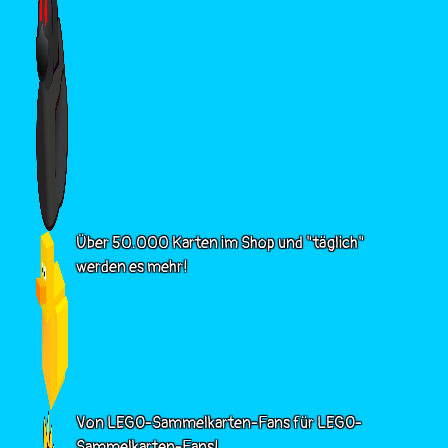
Über 50.000 Karten im Shop und "täglich"
werden es mehr!
Von LEGO-Sammelkarten-Fans für LEGO-
Sammelkarten-Fans!