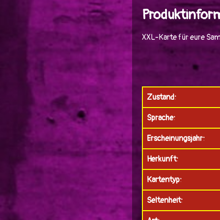
Produktinfor
XXL-Karte für eure Sam
Zustand:
Sprache:
Erscheinungsjahr:
Herkunft:
Kartentyp:
Seltenheit: