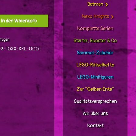
Batman
Nexo Knights
l: Gib den gewünschten Wert ein oder benutz
In den Warenkorb
Komplette Serien
ufügen
Starter, Booster & Co
JG-10XX-XXL-0001
Sammel-Zubehör
LEGO-Rätselhefte
LEGO-Minifiguren
Zur "Gelben Ente"
Qualitätsversprechen
Wir über uns
Kontakt