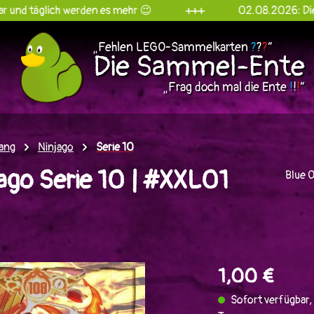
ch werden es mehr 😉
+++
02.08.2026: Die Sammel-En
„Fehlen LEGO-Sammelkarten
?
?
?
“
Die Sammel-Ente
„Frag doch mal die Ente
!
!
!
“
ang
Ninjago
Serie 10
ago Serie 10 | #XXL01
Blue 
en
1,00 €
Sofort verfügbar, 