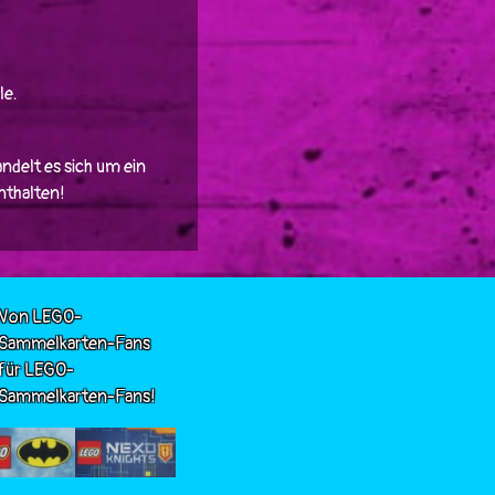
le.
ndelt es sich um ein
enthalten!
Von LEGO-
Sammelkarten-Fans
für LEGO-
Sammelkarten-Fans!