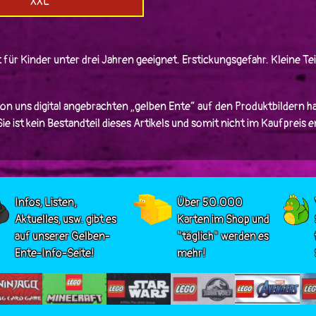
XXL
 für Kinder unter drei Jahren geeignet. Erstickungsgefahr. Kleine Tei
von uns digital angebrachten „gelben Ente“ auf den Produktbildern ha
e ist kein Bestandteil dieses Artikels und somit nicht im Kaufpreis 
Infos, Listen,
Über 50.000
Aktuelles, usw. gibt es
Karten im Shop und
auf unserer Gelben-
"täglich" werden es
Ente-Info-Seite!
mehr!