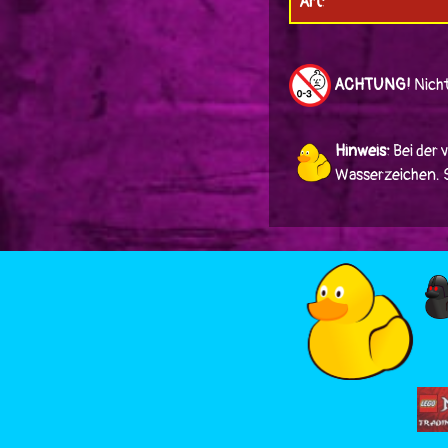
Art:
ACHTUNG!
Nicht
Hinweis:
Bei der 
Wasserzeichen. Si