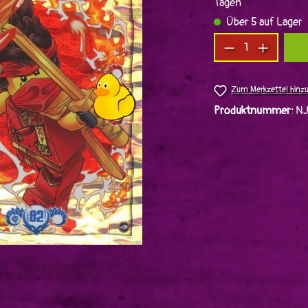
Tagen
Über 5 auf Lager
Produkt Anzah
Zum Merkzettel hinz
Produktnummer:
N