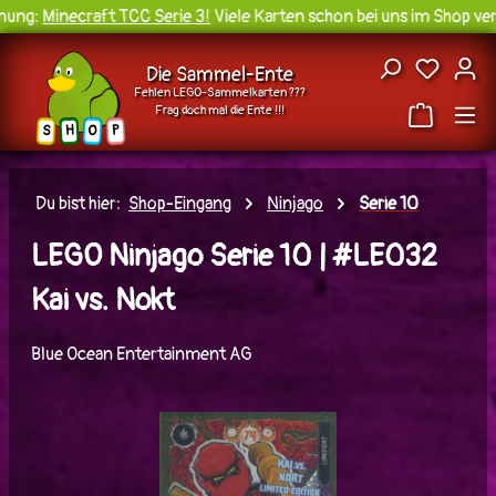
ung:
Minecraft TCC Serie 3!
Viele Karten schon bei uns im Shop verf
Zum Hauptinhalt springen
Du hast
Die Sammel-Ente
Fehlen LEGO-Sammelkarten ???
Frag doch mal die Ente !!!
H
O
S
P
Du bist hier:
Shop-Eingang
Ninjago
Serie 10
LEGO Ninjago Serie 10 | #LE032
Kai vs. Nokt
Blue Ocean Entertainment AG
Bildergalerie überspringen