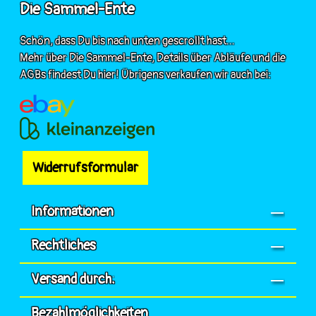
Die Sammel-Ente
Schön, dass Du bis nach unten gescrollt hast...
Mehr über Die Sammel-Ente, Details über Abläufe und die
AGBs findest Du hier! Übrigens verkaufen wir auch bei:
Widerrufsformular
Informationen
Rechtliches
Versand durch:
Bezahlmöglichkeiten