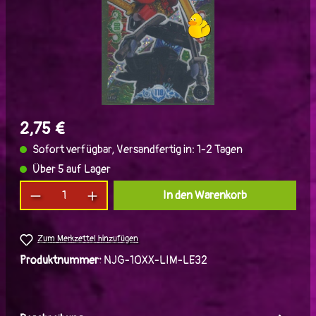
2,75 €
Sofort verfügbar, Versandfertig in: 1-2 Tagen
Über 5 auf Lager
Produkt Anzahl: Gib den gewünschten Wert ein
In den Warenkorb
Zum Merkzettel hinzufügen
Produktnummer:
NJG-10XX-LIM-LE32