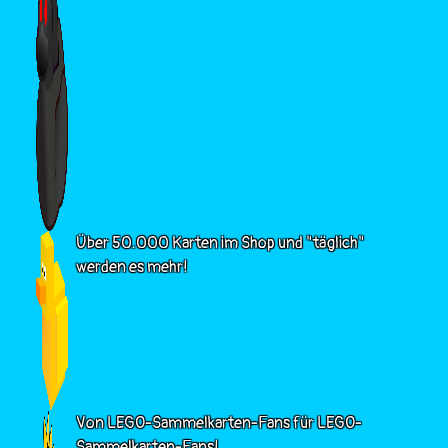
Über 50.000 Karten im Shop und "täglich"
werden es mehr!
Von LEGO-Sammelkarten-Fans für LEGO-
Sammelkarten-Fans!