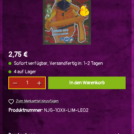
2,75 €
Sofort verfügbar, Versandfertig in: 1-2 Tagen
4 auf Lager
Produkt Anzahl: Gib den gewünschten Wert ein
In den Warenkorb
Zum Merkzettel hinzufügen
Produktnummer:
NJG-10XX-LIM-LE02