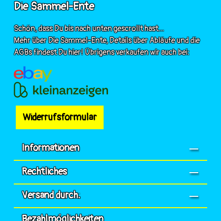
Die Sammel-Ente
Schön, dass Du bis nach unten gescrollt hast...
Mehr über Die Sammel-Ente, Details über Abläufe und die
AGBs findest Du hier! Übrigens verkaufen wir auch bei:
Widerrufsformular
Informationen
Rechtliches
Versand durch:
Bezahlmöglichkeiten