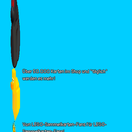
Über 50.000 Karten im Shop und "täglich"
werden es mehr!
Von LEGO-Sammelkarten-Fans für LEGO-
Sammelkarten-Fans!