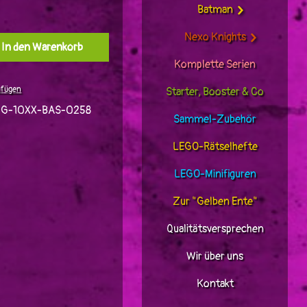
Batman
Nexo Knights
l: Gib den gewünschten Wert ein oder benutz
In den Warenkorb
Komplette Serien
ufügen
Starter, Booster & Co
G-10XX-BAS-0258
Sammel-Zubehör
LEGO-Rätselhefte
LEGO-Minifiguren
Zur "Gelben Ente"
Qualitätsversprechen
Wir über uns
Kontakt