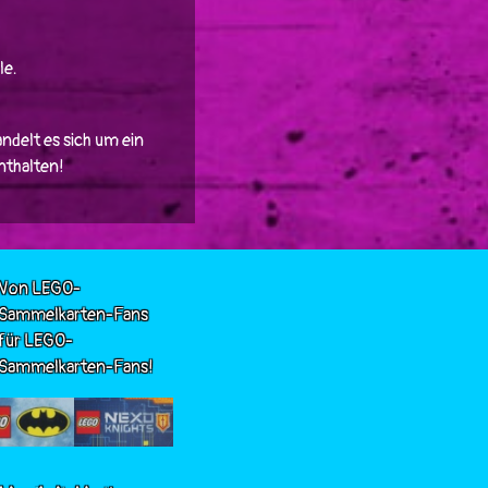
le.
ndelt es sich um ein
enthalten!
Von LEGO-
Sammelkarten-Fans
für LEGO-
Sammelkarten-Fans!