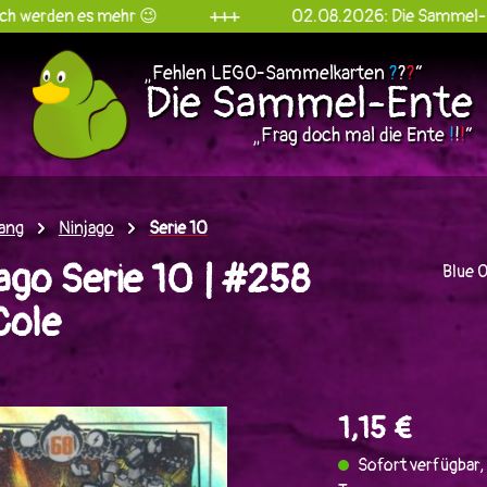
es mehr 😉
+++
02.08.2026: Die Sammel-Ente goes I
„Fehlen LEGO-Sammelkarten
?
?
?
“
Die Sammel-Ente
„Frag doch mal die Ente
!
!
!
“
ang
Ninjago
Serie 10
go Serie 10 | #258
Blue 
Cole
en
1,15 €
Sofort verfügbar, 