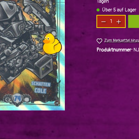
Tagen
Über 5 auf Lager
Produkt Anzah
Zum Merkzettel hinz
Produktnummer:
NJ