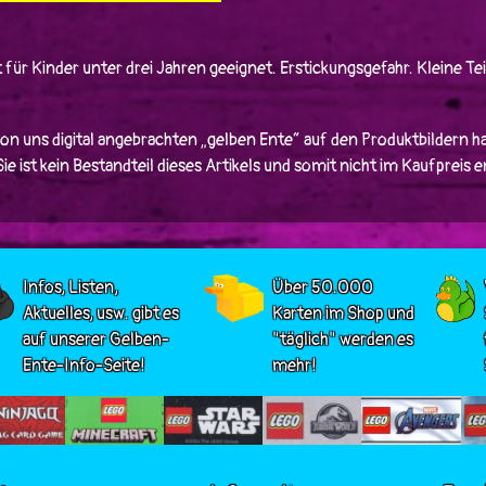
 für Kinder unter drei Jahren geeignet. Erstickungsgefahr. Kleine Tei
von uns digital angebrachten „gelben Ente“ auf den Produktbildern ha
e ist kein Bestandteil dieses Artikels und somit nicht im Kaufpreis 
Infos, Listen,
Über 50.000
Aktuelles, usw. gibt es
Karten im Shop und
auf unserer Gelben-
"täglich" werden es
Ente-Info-Seite!
mehr!