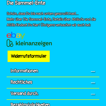
Die Sammel-Ente
Schön, dass Du bis nach unten gescrollt hast...
Mehr über Die Sammel-Ente, Details über Abläufe und die
AGBs findest Du hier! Übrigens verkaufen wir auch bei:
Widerrufsformular
Informationen
Rechtliches
Versand durch:
Bezahlmöglichkeiten