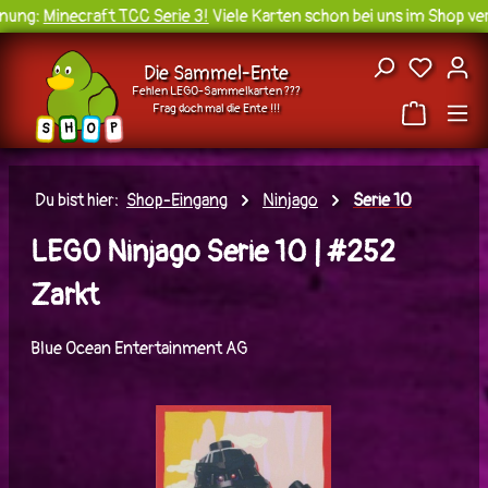
ung:
Minecraft TCC Serie 3!
Viele Karten schon bei uns im Shop verf
Zum Hauptinhalt springen
Du hast
Die Sammel-Ente
Fehlen LEGO-Sammelkarten ???
Frag doch mal die Ente !!!
H
O
S
P
Du bist hier:
Shop-Eingang
Ninjago
Serie 10
LEGO Ninjago Serie 10 | #252
Zarkt
Blue Ocean Entertainment AG
Bildergalerie überspringen