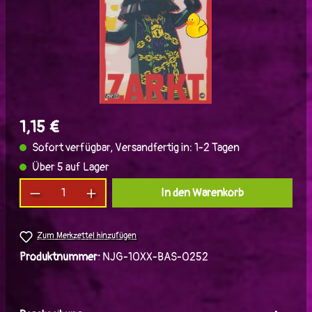
1,15 €
Sofort verfügbar, Versandfertig in: 1-2 Tagen
Über 5 auf Lager
Produkt Anzahl: Gib den gewünschten Wert ein
In den Warenkorb
Zum Merkzettel hinzufügen
Produktnummer:
NJG-10XX-BAS-0252