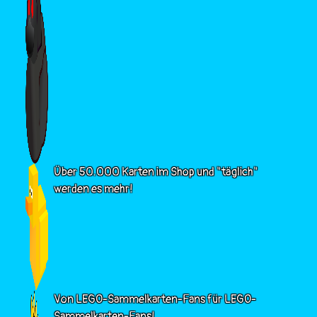
Über 50.000 Karten im Shop und "täglich"
werden es mehr!
Von LEGO-Sammelkarten-Fans für LEGO-
Sammelkarten-Fans!